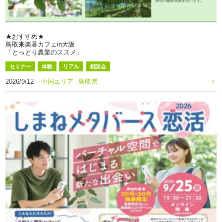
★おすすめ★
鳥取来楽暮カフェin大阪
「とっとり農業のススメ」
セミナー
体験
リアル
相談会
2026/9/12
中国エリア
鳥取県