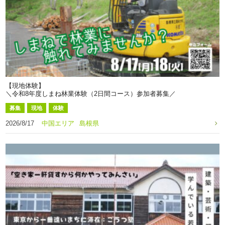
【現地体験】
＼令和8年度しまね林業体験（2日間コース）参加者募集／
募集
現地
体験
2026/8/17
中国エリア
島根県