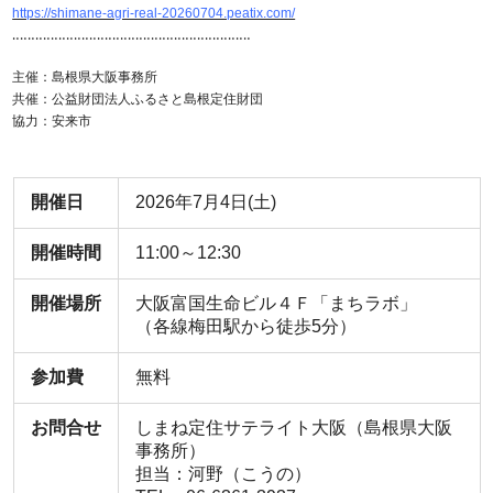
https://shimane-agri-real-20260704.peatix.com/
‥‥‥‥‥‥‥‥‥‥‥‥‥‥‥‥‥‥‥‥‥‥‥‥‥‥‥‥‥‥‥
主催：島根県大阪事務所
共催：公益財団法人ふるさと島根定住財団
協力：安来市
開催日
2026年7月4日(土)
開催時間
11:00～12:30
開催場所
大阪富国生命ビル４Ｆ「まちラボ」
（各線梅田駅から徒歩5分）
参加費
無料
お問合せ
しまね定住サテライト大阪（島根県大阪
事務所）
担当：河野（こうの）