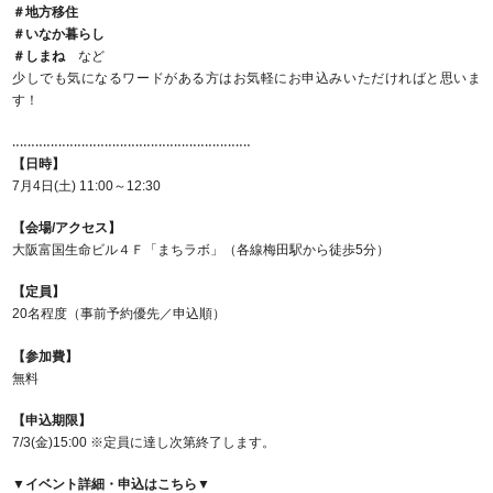
＃地方移住
＃いなか暮らし
＃しまね
など
少しでも気になるワードがある方はお気軽にお申込みいただければと思いま
す！
‥‥‥‥‥‥‥‥‥‥‥‥‥‥‥‥‥‥‥‥‥‥‥‥‥‥‥‥‥‥‥
【日時】
7月4日(土) 11:00～12:30
【会場/アクセス】
大阪富国生命ビル４Ｆ「まちラボ」（各線梅田駅から徒歩5分）
【定員】
20名程度（事前予約優先／申込順）
【参加費】
無料
【申込期限】
7/3(金)15:00 ※定員に達し次第終了します。
▼イベント詳細・申込はこちら▼