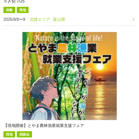
※〆切:7/25
体験
現地
2026/8/8〜9
北陸エリア
富山県
【現地開催】とやま農林漁業就業支援フェア
現地
相談会