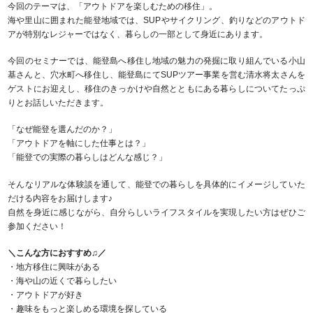
今回のテーマは、「アウトドアを楽しむための移住」。
海や里山に囲まれた能登地域では、SUPやサイクリング、釣りなどのアウトド
アが特別なレジャーではなく、暮らしの一部として身近にあります。
今回のセミナーでは、能登島へ移住し地域の魅力の発掘に取り組んでいる小山
基さんと、穴水町へ移住し、能登島にてSUPツアー事業を営む清水将太さんを
ゲストにお迎えし、移住のきっかけや自然とともにある暮らしについてたっぷ
りとお話しいただきます。
「なぜ能登を選んだのか？」
「アウトドアを軸にした仕事とは？」
「能登での実際の暮らしはどんな感じ？」
そんなリアルな体験談を通して、能登での暮らしを具体的にイメージしていた
だける内容をお届けします♪
自然を身近に感じながら、自分らしいライフスタイルを実現したい方はぜひご
参加ください！
＼こんな方におすすめ♫／
・地方移住に興味がある
・海や山の近くで暮らしたい
・アウトドアが好き
・趣味をもっと楽しめる環境を探している