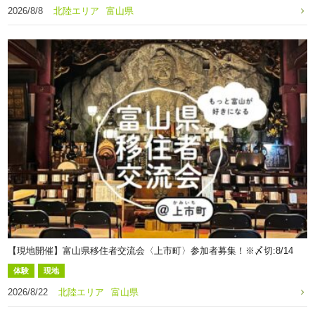
2026/8/8
北陸エリア
富山県
【現地開催】富山県移住者交流会〈上市町〉参加者募集！※〆切:8/14
体験
現地
2026/8/22
北陸エリア
富山県