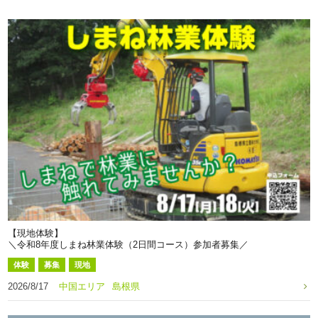
【現地体験】
＼令和8年度しまね林業体験（2日間コース）参加者募集／
体験
募集
現地
2026/8/17
中国エリア
島根県