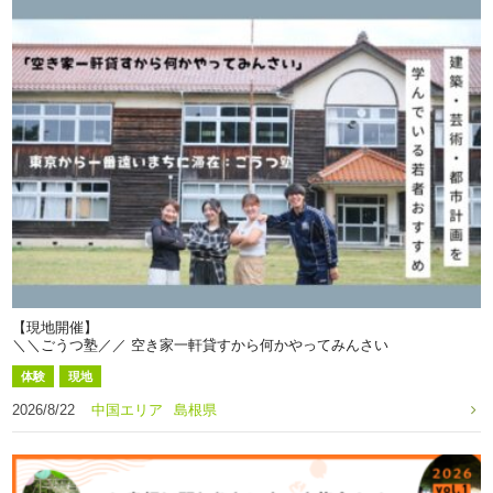
【現地開催】
＼＼ごうつ塾／／ 空き家一軒貸すから何かやってみんさい
体験
現地
2026/8/22
中国エリア
島根県