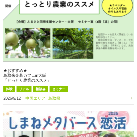
★おすすめ★
鳥取来楽暮カフェin大阪
「とっとり農業のススメ」
体験
リアル
相談会
セミナー
2026/9/12
中国エリア
鳥取県