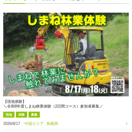
【現地体験】
＼令和8年度しまね林業体験（2日間コース）参加者募集／
現地
体験
募集
2026/8/17
中国エリア
島根県