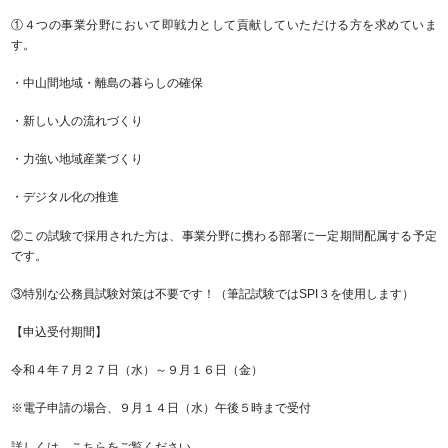
①４つの事業分野において即戦力として貢献していただける方を求めていま
す。
・中山間地域・離島の暮らしの確保
・新しい人の流れづくり
・力強い地域産業づくり
・デジタル化の推進
②この試験で採用された方は、事業分野に携わる部署に一定期間配属する予定
です。
③特別な公務員試験対策は不要です！（筆記試験ではSPI３を使用します）
【申込受付期間】
令和４年７月２７日（水）～９月１６日（金）
※電子申請の場合、９月１４日（水）午後５時まで受付
詳しくは、こちらをご覧ください。