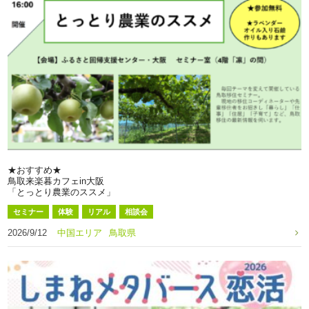
★おすすめ★
鳥取来楽暮カフェin大阪
「とっとり農業のススメ」
セミナー
体験
リアル
相談会
2026/9/12
中国エリア
鳥取県