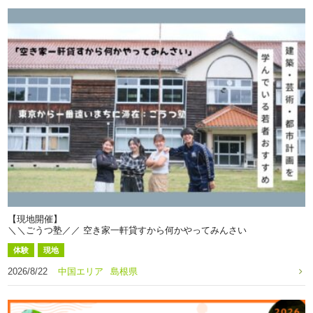
【現地開催】
＼＼ごうつ塾／／ 空き家一軒貸すから何かやってみんさい
体験
現地
2026/8/22
中国エリア
島根県