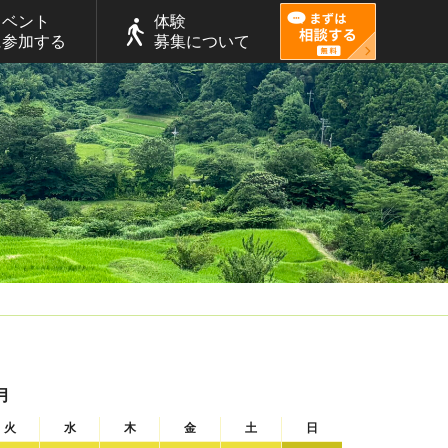
イベント
体験
に参加する
募集について
月
火
水
木
金
土
日