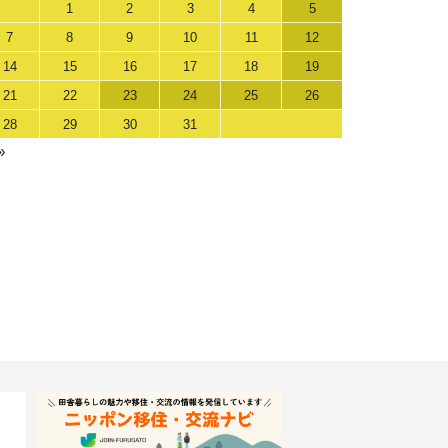
1
2
3
4
5
7
8
9
10
11
12
14
15
16
17
18
19
21
22
23
24
25
26
28
29
30
31
»