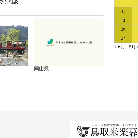
でも相談
6
13
20
27
« 6月
8月 
岡山県