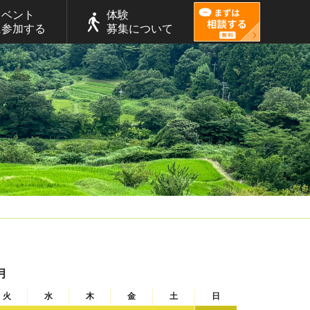
イベント
体験
に参加する
募集について
月
火
水
木
金
土
日