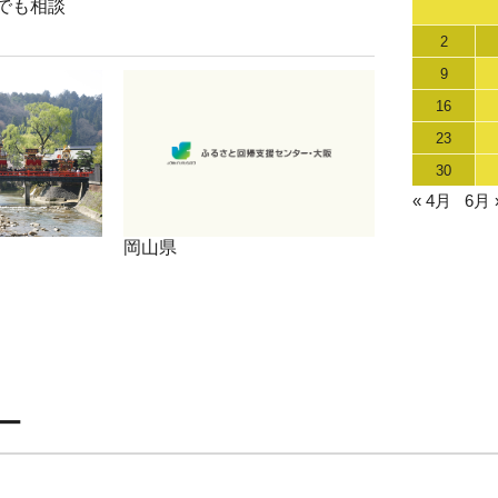
でも相談
2
9
16
23
30
« 4月
6月 
岡山県
ー