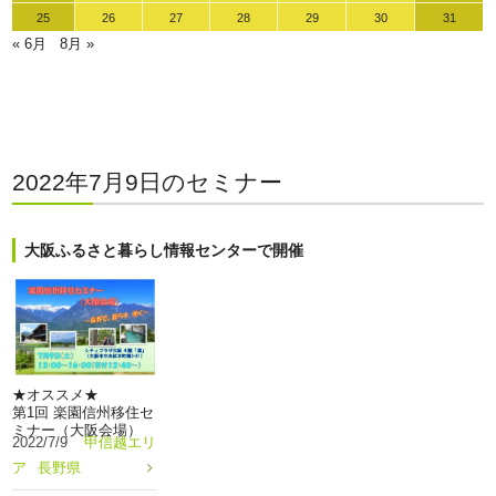
25
26
27
28
29
30
31
« 6月
8月 »
2022年7月9日のセミナー
大阪ふるさと暮らし情報センターで開催
★オススメ★
第1回 楽園信州移住セ
ミナー（大阪会場）
2022/7/9
甲信越エリ
ア
長野県