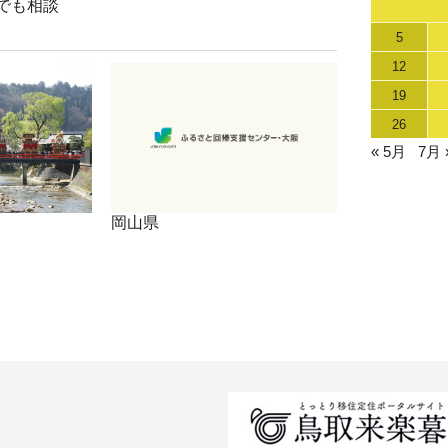
でも相談
5
12
19
26
« 5月
7月 
岡山県