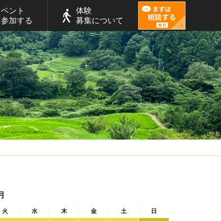
イベント
体験
に参加する
募集について
月
火
水
木
金
土
日