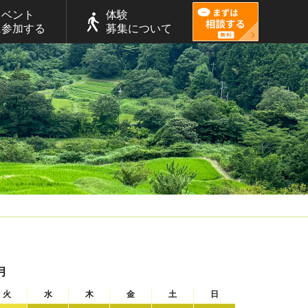
イベント
体験
に参加する
募集について
月
火
水
木
金
土
日