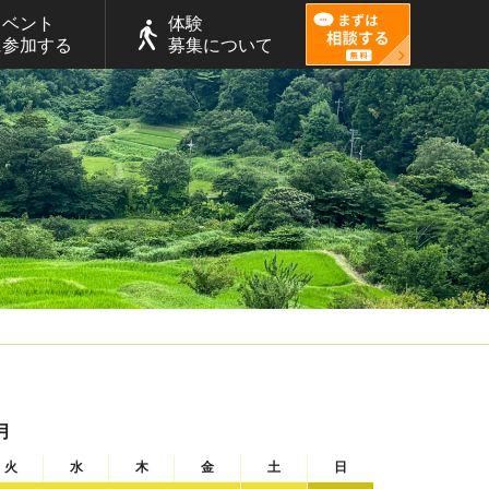
イベント
体験
に参加する
募集について
月
火
水
木
金
土
日