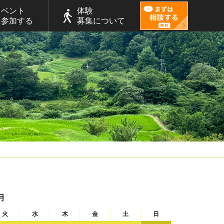
イベント
体験
に参加する
募集について
月
火
水
木
金
土
日