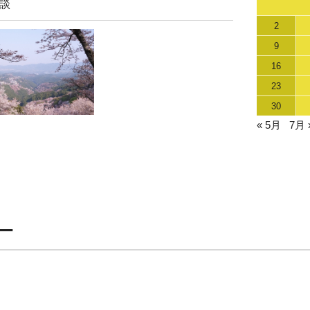
談
2
9
16
23
30
« 5月
7月 
ー