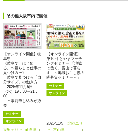
その他大阪市内で開催
【オンライン開催】岐
【オンライン開催】
阜県
第10回 とやまマッチ
《岐阜で、はじめ
ングセミナー 「地域
る。〜暮らしと仕事の
で働く、富山で暮ら
見つけ方〜》
す ～地域おこし協力
岐阜で見つける「自
隊募集セミナー～」
分サイズ」の働き方
セミナー
2025年11月5日
（水）19：30～21：
オンライン
00
＊事前申し込みが必
要
セミナー
オンライン
2025/11/5
北陸エリ
東海エリア
岐阜県
ア
富山県