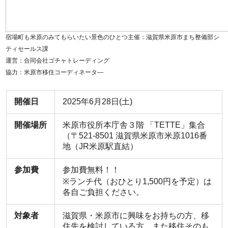
宿場町も米原のみてもらいたい景色のひとつ主催：滋賀県米原市まち整備部シ
ティセールス課
運営：合同会社ゴチャトレーディング
協力：米原市移住コーディネータ―
開催日
2025年6月28日(土)
開催場所
米原市役所本庁舎３階 「TETTE」集合
（〒521-8501 滋賀県米原市米原1016番
地（JR米原駅直結）
参加費
参加費無料！！
※ランチ代（おひとり1,500円を予定）は
各自ご負担ください。
対象者
滋賀県・米原市に興味をお持ちの方、移
住先を検討している方、また移住そのも