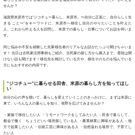
せんか？
滋賀県米原市では“ジコチュー暮らし、米原市。〜自分に正直に、自分らしく生
きる こと〜”をキーワードに、米原市へ移住し自分のやりたいことを叶えた
人、これから叶える人を訪問し、米原での暮らし・仕事についてお話を伺いま
す。
同じ悩みや不安を経験した先輩移住者のリアルなお話がたっぷり聞けちゃいま
す！ 当日は古民家活用事例もご紹介。古民家の探し方から購入まで、普段は聞
けない話も聞けます！移住先を検討している方や、移住そのものを悩んでいる
方にもおすすめの内容です。
”ジコチュー”に暮らせる田舎、米原の暮らし方を知ってほし
い
自分の心の声を聴いて、暮らしを変えていくことのきっかけに。 まずは米原に
来て、いろんな人の暮らしを知り、視野を広げてみませんか？
・家族で移住したい人 ・リモートワークをしてみたい人 ・田舎で暮らして、
都会で働く ちょうどいい場所探している人 ・農業林業に興味がある人 ・地
方で起業したい人 ・伝統工芸に興味がある人 ・自然溢れる場所で、子育てし
たい人