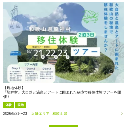
【現地体験】
『龍神村』大自然と温泉とアートに囲まれた秘境で移住体験ツアーを開
催！
体験
現地
2026/8/21〜23
近畿エリア
和歌山県