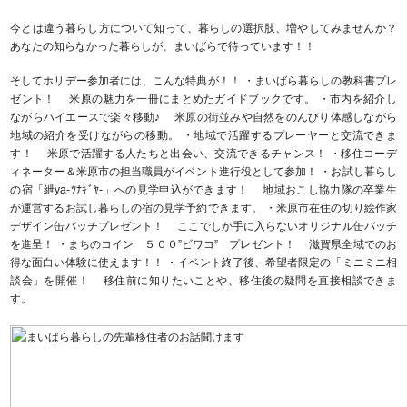
今とは違う暮らし方について知って、暮らしの選択肢、増やしてみませんか？
あなたの知らなかった暮らしが、まいばらで待っています！！
そしてホリデー参加者には、こんな特典が！！ ・まいばら暮らしの教科書プレ
ゼント！ 米原の魅力を一冊にまとめたガイドブックです。 ・市内を紹介し
ながらハイエースで楽々移動♪ 米原の街並みや自然をのんびり体感しながら
地域の紹介を受けながらの移動。 ・地域で活躍するプレーヤーと交流できま
す！ 米原で活躍する人たちと出会い、交流できるチャンス！ ・移住コーデ
ィネーター＆米原市の担当職員がイベント進行役として参加！ ・お試し暮らし
の宿「紲ya-ﾂﾅｷﾞﾔ-」への見学申込ができます！ 地域おこし協力隊の卒業生
が運営するお試し暮らしの宿の見学予約できます。 ・米原市在住の切り絵作家
デザイン缶バッチプレゼント！ ここでしか手に入らないオリジナル缶バッチ
を進呈！ ・まちのコイン ５００”ビワコ” プレゼント！ 滋賀県全域でのお
得な面白い体験に使えます！！ ・イベント終了後、希望者限定の「ミニミニ相
談会」を開催！ 移住前に知りたいことや、移住後の疑問を直接相談できま
す。