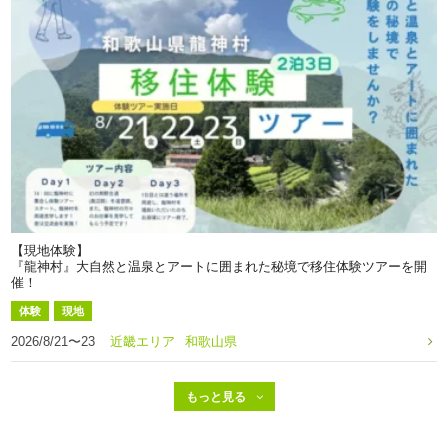
【現地体験】
『龍神村』大自然と温泉とアートに囲まれた秘境で移住体験ツアーを開
催！
体験
現地
2026/8/21〜23
近畿エリア
和歌山県