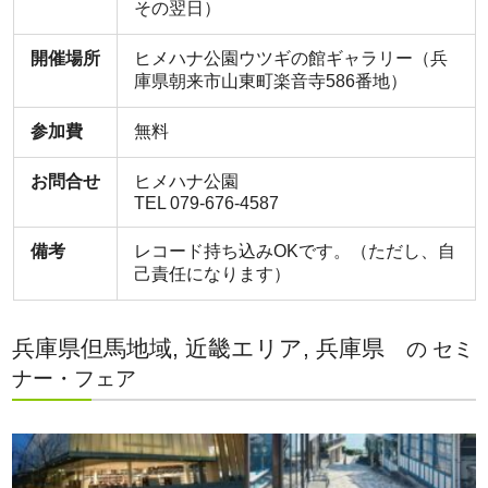
その翌日）
開催場所
ヒメハナ公園ウツギの館ギャラリー（兵
庫県朝来市山東町楽音寺586番地）
参加費
無料
お問合せ
ヒメハナ公園
TEL 079-676-4587
備考
レコード持ち込みOKです。（ただし、自
己責任になります）
兵庫県但馬地域, 近畿エリア, 兵庫県
の セミ
ナー・フェア