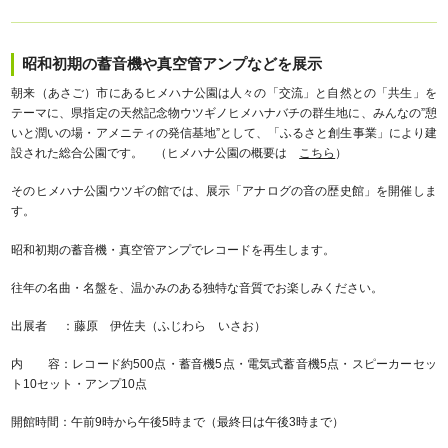
昭和初期の蓄音機や真空管アンプなどを展示
朝来（あさご）市にあるヒメハナ公園は人々の「交流」と自然との「共生」を
テーマに、県指定の天然記念物ウツギノヒメハナバチの群生地に、みんなの”憩
いと潤いの場・アメニティの発信基地”として、「ふるさと創生事業」により建
設された総合公園です。 （ヒメハナ公園の概要は
こちら
）
そのヒメハナ公園ウツギの館では、展示「アナログの音の歴史館」を開催しま
す。
昭和初期の蓄音機・真空管アンプでレコードを再生します。
往年の名曲・名盤を、温かみのある独特な音質でお楽しみください。
出展者 ：藤原 伊佐夫（ふじわら いさお）
内 容：レコード約500点・蓄音機5点・電気式蓄音機5点・スピーカーセッ
ト10セット・アンプ10点
開館時間：午前9時から午後5時まで（最終日は午後3時まで）