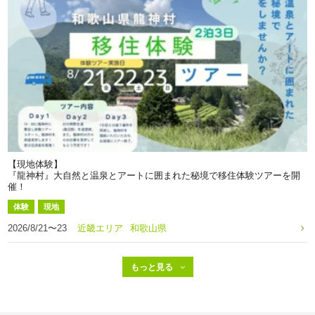
【現地体験】
『龍神村』大自然と温泉とアートに囲まれた秘境で移住体験ツアーを開
催！
体験
現地
2026/8/21〜23
近畿エリア
和歌山県