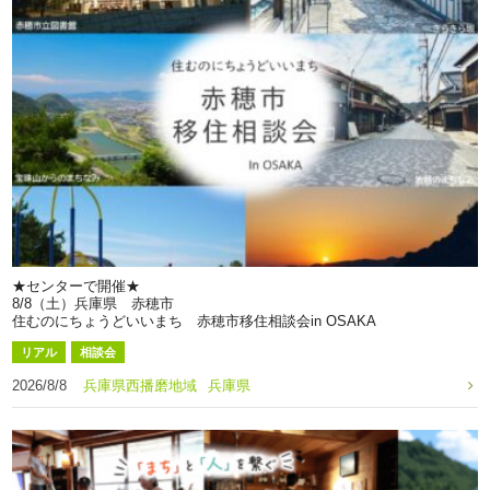
★センターで開催★
8/8（土）兵庫県 赤穂市
住むのにちょうどいいまち 赤穂市移住相談会in OSAKA
リアル
相談会
2026/8/8
兵庫県西播磨地域
兵庫県