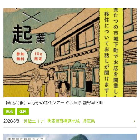
【現地開催】いなかの移住ツアー ＠兵庫県 龍野城下町
現地
体験
2026/8/8
近畿エリア
兵庫県西播磨地域
兵庫県