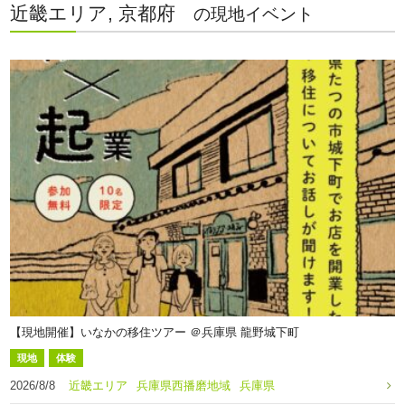
近畿エリア, 京都府
の現地イベント
【現地開催】いなかの移住ツアー ＠兵庫県 龍野城下町
現地
体験
2026/8/8
近畿エリア
兵庫県西播磨地域
兵庫県