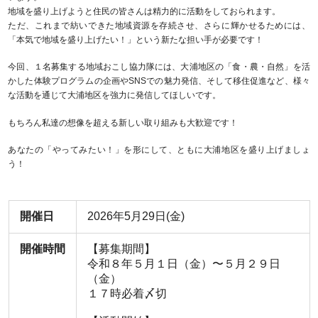
地域を盛り上げようと住民の皆さんは精力的に活動をしておられます。
ただ、これまで紡いできた地域資源を存続させ、さらに輝かせるためには、
「本気で地域を盛り上げたい！」という新たな担い手が必要です！
今回、１名募集する地域おこし協力隊には、大浦地区の「食・農・自然」を活
かした体験プログラムの企画やSNSでの魅力発信、そして移住促進など、様々
な活動を通じて大浦地区を強力に発信してほしいです。
もちろん私達の想像を超える新しい取り組みも大歓迎です！
あなたの「やってみたい！」を形にして、ともに大浦地区を盛り上げましょ
う！
開催日
2026年5月29日(金)
開催時間
【募集期間】
令和８年５月１日（金）〜５月２９日
（金）
１７時必着〆切