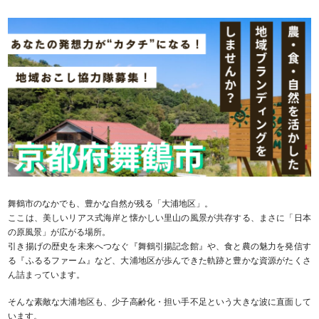
舞鶴市のなかでも、豊かな自然が残る「大浦地区」。
ここは、美しいリアス式海岸と懐かしい里山の風景が共存する、まさに「日本
の原風景」が広がる場所。
引き揚げの歴史を未来へつなぐ『舞鶴引揚記念館』や、食と農の魅力を発信す
る『ふるるファーム』など、大浦地区が歩んできた軌跡と豊かな資源がたくさ
ん詰まっています。
そんな素敵な大浦地区も、少子高齢化・担い手不足という大きな波に直面して
います。