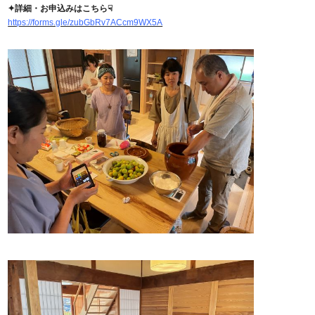
✦詳細・お申込みはこちら☟
https://forms.gle/zubGbRv7ACcm9WX5A