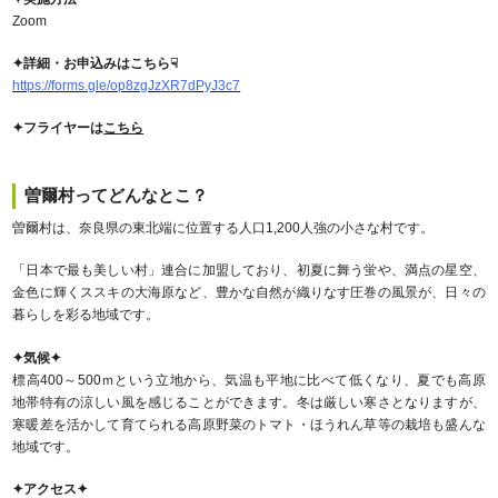
Zoom
✦詳細・お申込みはこちら☟
https://forms.gle/op8zgJzXR7dPyJ3c7
✦フライヤーは
こちら
曽爾村ってどんなとこ？
曽爾村は、奈良県の東北端に位置する人口1,200人強の小さな村です。
「日本で最も美しい村」連合に加盟しており、初夏に舞う蛍や、満点の星空、
金色に輝くススキの大海原など、豊かな自然が織りなす圧巻の風景が、日々の
暮らしを彩る地域です。
✦気候✦
標高400～500ｍという立地から、気温も平地に比べて低くなり、夏でも高原
地帯特有の涼しい風を感じることができます。冬は厳しい寒さとなりますが、
寒暖差を活かして育てられる高原野菜のトマト・ほうれん草等の栽培も盛んな
地域です。
✦アクセス✦