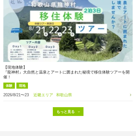
【現地体験】
『龍神村』大自然と温泉とアートに囲まれた秘境で移住体験ツアーを開
催！
体験
現地
2026/8/21〜23
近畿エリア
和歌山県