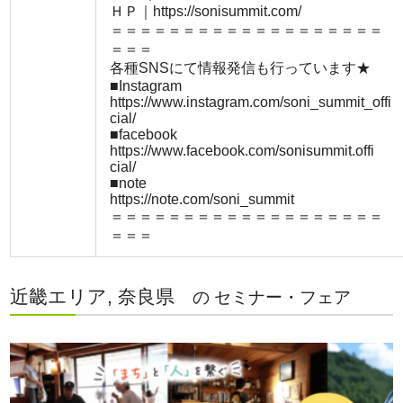
ＨＰ｜https://sonisummit.com/
＝＝＝＝＝＝＝＝＝＝＝＝＝＝＝＝＝＝＝
＝＝＝
各種SNSにて情報発信も行っています★
■Instagram
https://www.instagram.com/soni_summit_offi
cial/
■facebook
https://www.facebook.com/sonisummit.offi
cial/
■note
https://note.com/soni_summit
＝＝＝＝＝＝＝＝＝＝＝＝＝＝＝＝＝＝＝
＝＝＝
近畿エリア, 奈良県
の セミナー・フェア