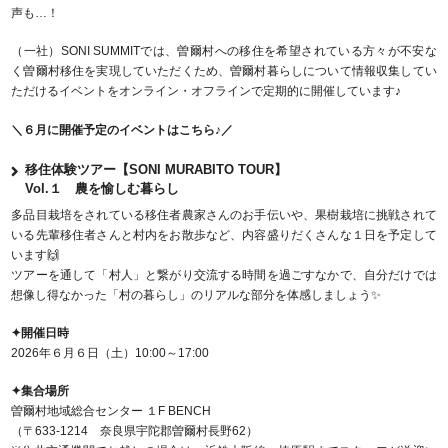
声も…！
（一社）SONI SUMMITでは、曽爾村への移住を希望されている方々が不安な
く曽爾村移住を実現していただくため、曽爾村暮らしについて情報収集してい
ただけるイベントをオンライン・オフラインで定期的に開催しています♪
＼６月に開催予定のイベントはこちら♪／
移住体験ツアー【SONI MURABITO TOUR】
Vol.１ 農を愉しむ暮らし
多品目栽培をされている移住者農家さんのお手伝いや、果樹栽培に挑戦されて
いる先輩移住者さんと村内をお散歩など、内容盛りだくさんな１日を予定して
います🙌
ツアーを通して「村人」と繋がり交流する時間を過ごすなかで、自分だけでは
想像し得なかった「村の暮らし」のリアルな部分を体感しましょう✨
✦開催日時
2026年６月６日（土）10:00～17:00
✦集合場所
曽爾村地域総合センター １F BENCH
（〒633-1214 奈良県宇陀郡曽爾村長野62）