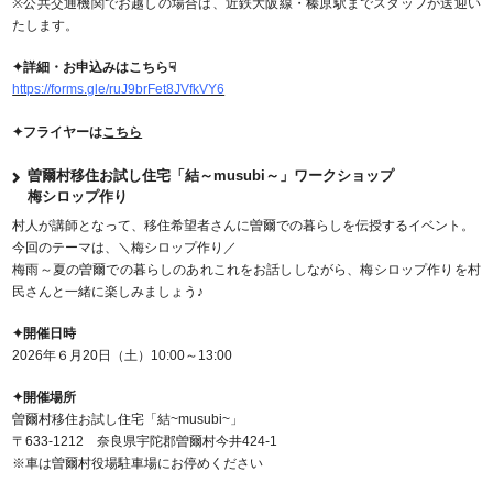
※公共交通機関でお越しの場合は、近鉄大阪線・榛原駅までスタッフが送迎い
たします。
✦詳細・お申込みはこちら☟
https://forms.gle/ruJ9brFet8JVfkVY6
✦フライヤーは
こちら
曽爾村移住お試し住宅「結～musubi～」ワークショップ
梅シロップ作り
村人が講師となって、移住希望者さんに曽爾での暮らしを伝授するイベント。
今回のテーマは、＼梅シロップ作り／
梅雨～夏の曽爾での暮らしのあれこれをお話ししながら、梅シロップ作りを村
民さんと一緒に楽しみましょう♪
✦開催日時
2026年６月20日（土）10:00～13:00
✦開催場所
曽爾村移住お試し住宅「結~musubi~」
〒633-1212 奈良県宇陀郡曽爾村今井424-1
※車は曽爾村役場駐車場にお停めください