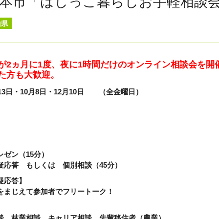
本市「はしっこ暮らしお手軽相談
山県
が2ヵ月に1度、夜に1時間だけのオンライン相談会を開
た方も大歓迎。
13日・10月8日・12月10日 （全金曜日）
ゼン（15分）
疑応答 もしくは 個別相談（45分）
疑応答】
をまじえて参加者でフリートーク！
談、林業相談、キャリア相談、先輩移住者（農業）、