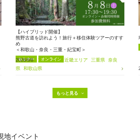
【ハイブリッド開催】
熊野古道を訪れよう！旅行＋移住体験ツアーのすす
め
＜和歌山・奈良・三重・紀宝町＞
セミナー
オンライン
2026/8/8
東海エリア
近畿エリア
三重県
奈良
県
和歌山県
現地イベント