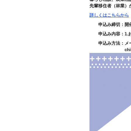
先輩移住者（林業）
詳しくはこちらから
申込み締切
：
開
申込み内容：1.お名
申込み方法：メー
chiikisn@cit