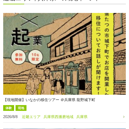
【現地開催】いなかの移住ツアー ＠兵庫県 龍野城下町
体験
現地
2026/8/8
近畿エリア
兵庫県西播磨地域
兵庫県