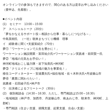
オンラインでの参加もできますので、関心のある方は是非お申し込みください
（要申込、先着順）。
■イベント内容
(1) セミナー 13:00～15:00
ア スペシャルトーク（20分）
「夢をかなえるサポート役～相談から仕事・暮らしにつなげる～」
中島英樹氏 （一社）朝来まちづくり機構 理事
イ 経験者に聞く×支援策紹介（70分）
夢①「ワーケーションで人生を豊かに！」
ワーケーション施設開業・富田祐介氏×ワーケーション実践者・前田賢一氏
夢②「地域の元気をお手伝い！」
神河町地域おこし協力隊・岩下知美氏×神河町
夢③「クリエイティブに地域の魅力を事業化！」
移住コーディネーター・安達鷹矢氏×福住地域・佐々木幹夫氏×丹波篠山市
夢④「農業に関わりたい！」
就農者・石田綾子氏×神戸市
ウ 出演者によるフリートーク（30分）
(2) 個別相談会（14:30～16:30、ただし、専門相談は15:00～16:30）
・地域相談（神戸市、加西市、丹波篠山市、南あわじ市、朝来市、神河町、上
郡町）
・専門相談（住まい支援、就職支援、起業支援、出会い支援）