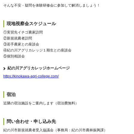
そんな不安・疑問を体験研修会に参加して解消しましょう！
現地視察会スケジュール
①実習先イチゴ農家訪問
②新規就農者訪問
③若手農家との座談会
④紀の川アグリカレッジ１期生との座談会
⑤個別相談会
紀の川アグリカレッジホームページ
https://kinokawa-agri-college.com/
宿泊
近隣の宿泊施設をご案内します（宿泊費無料）
問い合わせ・申し込み先
紀の川市新規就農者受入協議会（事務局：紀の川市農林振興課）