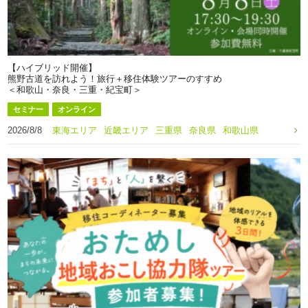
【ハイブリッド開催】
熊野古道を訪れよう！旅行＋移住体験ツアーのすすめ
＜和歌山・奈良・三重・紀宝町＞
セミナー
オンライン
2026/8/8
東海エリア
近畿エリア
三重県
奈良県
和歌山県