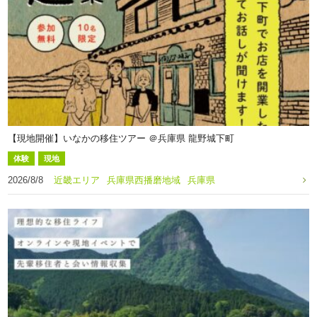
【現地開催】いなかの移住ツアー ＠兵庫県 龍野城下町
体験
現地
2026/8/8
近畿エリア
兵庫県西播磨地域
兵庫県