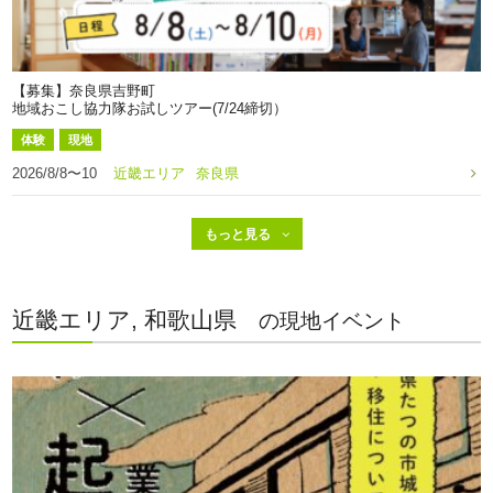
【募集】奈良県吉野町
地域おこし協力隊お試しツアー(7/24締切）
体験
現地
2026/8/8〜10
近畿エリア
奈良県
近畿エリア, 和歌山県
の現地イベント