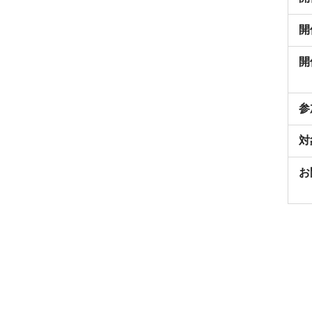
開
開
参
対
お