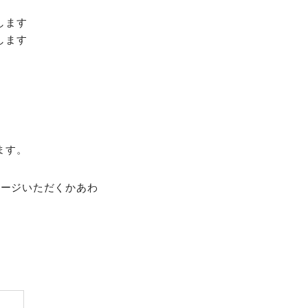
します
します
ます。
セージいただくかあわ