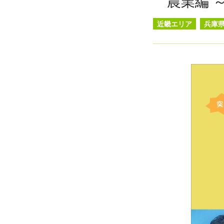
農業編 
近畿エリア
兵庫