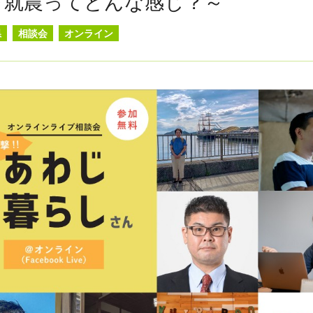
～就農ってどんな感じ？～
県
相談会
オンライン