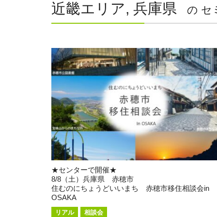
近畿エリア, 兵庫県
の セ
★センターで開催★
8/8（土）兵庫県 赤穂市
住むのにちょうどいいまち 赤穂市移住相談会in
OSAKA
リアル
相談会