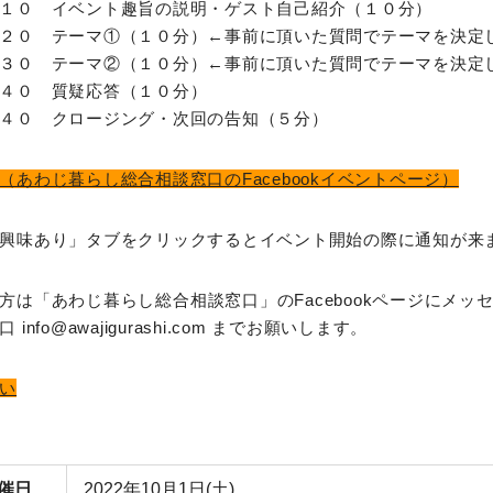
１０ イベント趣旨の説明・ゲスト自己紹介（１０分）
２０ テーマ①（１０分）←事前に頂いた質問でテーマを決定
３０ テーマ②（１０分）←事前に頂いた質問でテーマを決定
４０ 質疑応答（１０分）
４０ クロージング・次回の告知（５分）
（あわじ暮らし総合相談窓口のFacebookイベントページ）
興味あり」タブをクリックするとイベント開始の際に通知が来
方は「あわじ暮らし総合相談窓口」のFacebookページにメッ
nfo@awajigurashi.com までお願いします。
い
催日
2022年10月1日(土)