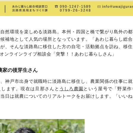
な自然環境を楽しめる淡路島。本州・四国と橋で繋がり島外の都
住候補地として人気の場所となっています。「あわじ暮らし総合
川が、そんな淡路島に移住した方の自宅・活動拠点を訪ね、移住
オンラインライブ相談会「突撃！！あわじ暮らしさん」
農家の後芽生さん
は、神戸市出身で就職時に淡路島に移住し、農業関係の仕事に就
えします。現在は旦那さんと
うしろ農園
という屋号で「野菜作
！当日は就農についてのリアルトークをお届けします。「いいね