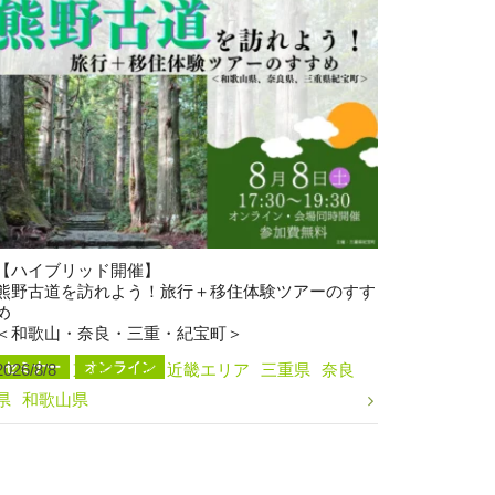
【ハイブリッド開催】
熊野古道を訪れよう！旅行＋移住体験ツアーのすす
め
＜和歌山・奈良・三重・紀宝町＞
セミナー
オンライン
2026/8/8
東海エリア
近畿エリア
三重県
奈良
県
和歌山県