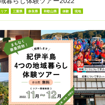
域暮らし体験ツアー2022
エリア
三重県
奈良県
和歌山県
体験
現地