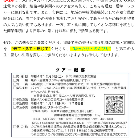
速電車が発着、姫路や阪神間へのアクセスも良く、こちらも通勤・通学・レジ
ャーに便利な街です。また、市内には、地域の中核医療機関として赤穂市民病
院をはじめ、専門分野の医療も充実しており安心して暮らせるため移住希望者
の人気も高い街でもあります。一方、衣・食に関してもイオン赤穂店を核とし
た商業集積により日常の生活には非常に便利で活気ある街です。
ぜひ、この機会にご参加くださり、温暖で潮の香りが漂う地域の環境・雰囲気
を
“来て・見て・感じて”
くださり、
〝ゆったり・のんびり″
と第二の人
生・新しい生活を探しにご参加くださいますようお待ちしております。