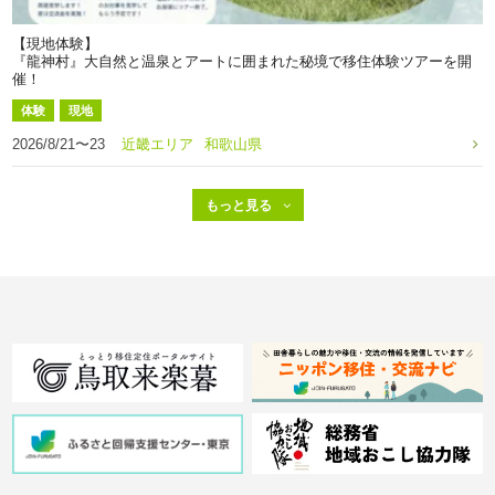
【現地体験】
『龍神村』大自然と温泉とアートに囲まれた秘境で移住体験ツアーを開
催！
体験
現地
2026/8/21〜23
近畿エリア
和歌山県