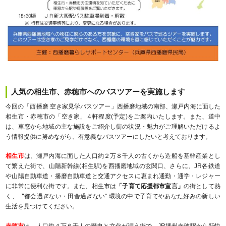
人気の相生市、赤穂市へのバスツアーを実施します
今回の「西播磨 空き家見学バスツアー」西播磨地域の南部、瀬戸内海に面した
相生市・赤穂市の「空き家」４軒程度(予定)をご案内いたします。また、道中
は、車窓から地域の主な施設をご紹介し街の状況・魅力がご理解いただけるよ
う情報提供に努めながら、有意義なバスツアーにしたいと考えております。
相生市
は、瀬戸内海に面した人口約２万８千人の古くから造船を基幹産業とし
て繁えた街で、山陽新幹線(相生駅)を西播磨地域の玄関口、さらに、JR各鉄道
や山陽自動車道・播磨自動車道と交通アクセスに恵まれ通勤・通学・レジャー
に非常に便利な街です。また、相生市は
「子育て応援都市宣言」
の街として熱
く、〝都会過ぎない・田舎過ぎない″ 環境の中で子育てやあなた好みの新しい
生活を見つけてください。
赤穂市
は、人口約４万６千人の歴史と文化が漂う街で、JR播州赤穂駅から新快