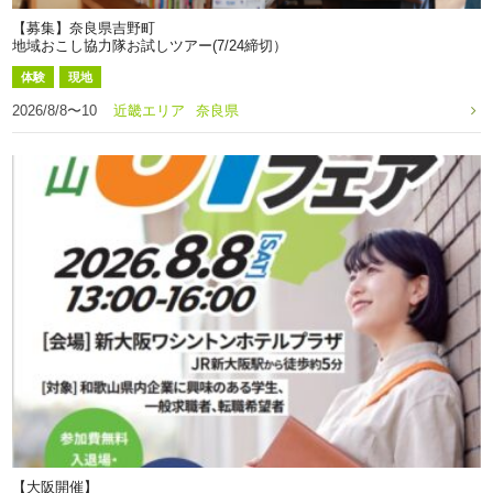
【募集】奈良県吉野町
地域おこし協力隊お試しツアー(7/24締切）
体験
現地
2026/8/8〜10
近畿エリア
奈良県
【大阪開催】