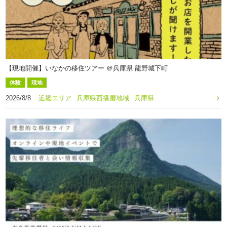
【現地開催】いなかの移住ツアー ＠兵庫県 龍野城下町
体験
現地
2026/8/8
近畿エリア
兵庫県西播磨地域
兵庫県