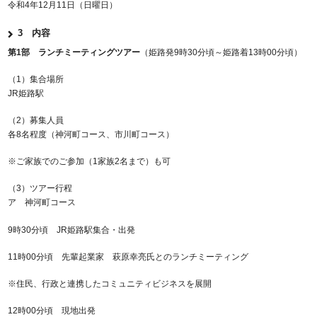
令和4年12月11日（日曜日）
3 内容
第1部 ランチミーティングツアー
（姫路発9時30分頃～姫路着13時00分頃）
（1）集合場所
JR姫路駅
（2）募集人員
各8名程度（神河町コース、市川町コース）
※ご家族でのご参加（1家族2名まで）も可
（3）ツアー行程
ア 神河町コース
9時30分頃 JR姫路駅集合・出発
11時00分頃 先輩起業家 萩原幸亮氏とのランチミーティング
※住民、行政と連携したコミュニティビジネスを展開
12時00分頃 現地出発