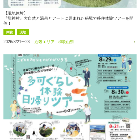
【現地体験】
『龍神村』大自然と温泉とアートに囲まれた秘境で移住体験ツアーを開
催！
体験
現地
2026/8/21〜23
近畿エリア
和歌山県