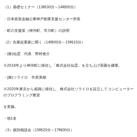
（1）基礎セミナー（13時30分～14時00分）
・日本政策金融公庫神戸創業支援センター所長
・町の支援策（神河町、市川町）の説明
（2）先輩起業家に聞く（14時00分～15時10分）
・(株)仙霊 代表 野村俊介
※2018年より神河町に移住し「株式会社仙霊」を立ち上げ茶園を継業。
・(株)ソライロ 作原美穂
※2020年東京から姫路に移住し、株式会社ソライロを設立してコンピューター
のプログラミング教室
を実施。
・他1名
（3）個別相談会（15時20分～17時00分）