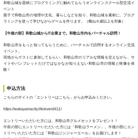
和歌山城を題材にプログラミングに触れてもらうオンラインスクール型交流イ
ベント
親子で和歌山市の地理や文化、暮らしなどを知り、和歌山城を素材に、プログ
ラミングを使って学びながらゲームを作ります。（概ね６歳以上を対象）
【午後の部】和歌山城からIT企業まで。和歌山市内をバーチャル訪問！
和歌山市をもっと知ってもらうために、バーチャルで訪問するオンライン交流
イベント。
現地からゲストに参加してもらい、和歌山市のリアルな情報を交えながら、サ
イトやパンフレットだけではなかなか知りえない和歌山市の情報と映像を体
験！
申込方法
こちらのサイトの「エントリーはこちら」からお申込みください。
https://wakayamacity.life/event/411/
エントリーいただいた方には、和歌山市グルメセットをプレゼント！
午前の部にエントリーいただいた方には「和歌山ラーメン」、午後の部にエン
トリーいただいた方には「和歌山ジンジャーエール」をお届けします！