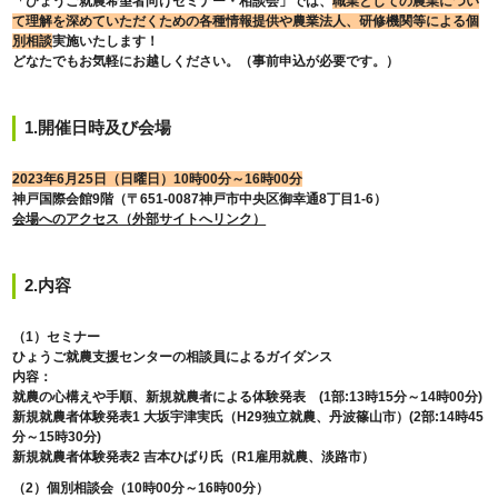
「ひょうご就農希望者向けセミナー・相談会」では、
職業としての農業につい
て理解を深めていただくための各種情報提供や農業法人、研修機関等による個
別相談
実施いたします！
どなたでもお気軽にお越しください。（事前申込が必要です。）
1.開催日時及び会場
2023年6月25日（日曜日）10時00分～16時00分
神戸国際会館9階（〒651-0087神戸市中央区御幸通8丁目1-6）
会場へのアクセス（外部サイトへリンク）
2.内容
（1）セミナー
ひょうご就農支援センターの相談員によるガイダンス
内容：
就農の心構えや手順、新規就農者による体験発表 (1部:13時15分～14時00分)
新規就農者体験発表1 大坂宇津実氏（H29独立就農、丹波篠山市）(2部:14時45
分～15時30分)
新規就農者体験発表2 吉本ひばり氏（R1雇用就農、淡路市）
（2）個別相談会（10時00分～16時00分）