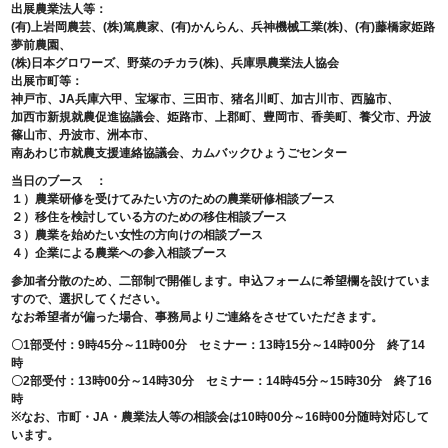
出展農業法人等：
(有)上岩岡農芸、(株)篤農家、(有)かんらん、兵神機械工業(株)、(有)藤橋家姫路
夢前農園、
(株)日本グロワーズ、野菜のチカラ(株)、兵庫県農業法人協会
出展市町等：
神戸市、JA兵庫六甲、宝塚市、三田市、猪名川町、加古川市、西脇市、
加西市新規就農促進協議会、姫路市、上郡町、豊岡市、香美町、養父市、丹波
篠山市、丹波市、洲本市、
南あわじ市就農支援連絡協議会、カムバックひょうごセンター
当日のブース ：
１）農業研修を受けてみたい方のための農業研修相談ブース
２）移住を検討している方のための移住相談ブース
３）農業を始めたい女性の方向けの相談ブース
４）企業による農業への参入相談ブース
参加者分散のため、二部制で開催します。申込フォームに希望欄を設けていま
すので、選択してください。
なお希望者が偏った場合、事務局よりご連絡をさせていただきます。
〇1部受付：9時45分～11時00分 セミナー：13時15分～14時00分 終了14
時
〇2部受付：13時00分～14時30分 セミナー：14時45分～15時30分 終了16
時
※なお、市町・JA・農業法人等の相談会は10時00分～16時00分随時対応して
います。