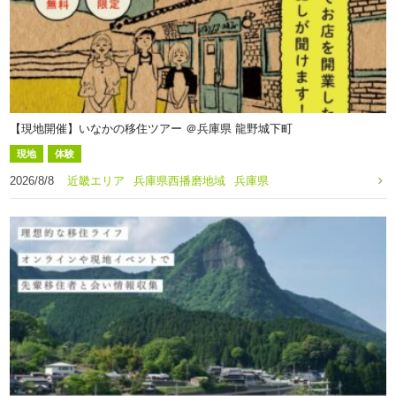
【現地開催】いなかの移住ツアー ＠兵庫県 龍野城下町
現地
体験
2026/8/8
近畿エリア
兵庫県西播磨地域
兵庫県