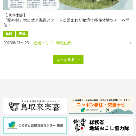
【現地体験】
『龍神村』大自然と温泉とアートに囲まれた秘境で移住体験ツアーを開
催！
体験
現地
2026/8/21〜23
近畿エリア
和歌山県