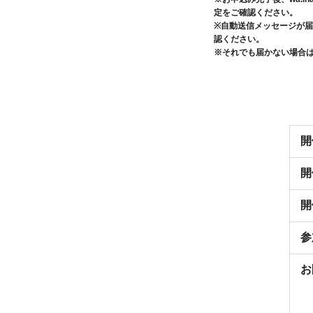
定をご確認ください。
※自動送信メッセージが
認ください。
※それでも届かない場合
開
開
開
参
お