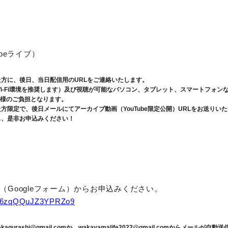
beライブ）
方に、後日、当日配信用のURLをご連絡いたします。
i-Fi環境を推奨します）及び視聴が可能なパソコン、タブレット、スマートフォン
者様のご負担となります。
方限定で、後日メールにてアーカイブ動画（YouTube限定公開）URLをお送りい
も、是非お申込みください！
（Googleフォーム）からお申込みください。
/Zk6zqQQuJZ3YPRZo9
agurashi@gmail.comか、wakayamalife2022@gmail.comからメール