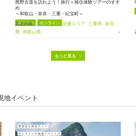
熊野古道を訪れよう！旅行＋移住体験ツアーのすす
め
＜和歌山・奈良・三重・紀宝町＞
セミナー
オンライン
2026/8/8
東海エリア
近畿エリア
三重県
奈良
県
和歌山県
現地イベント