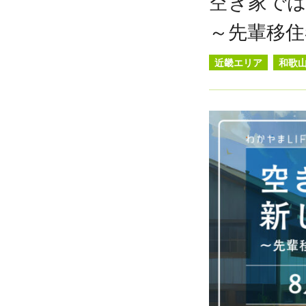
空き家で
～先輩移住
近畿エリア
和歌