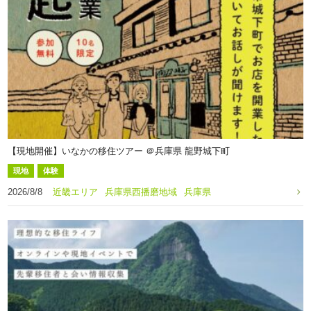
【現地開催】いなかの移住ツアー ＠兵庫県 龍野城下町
現地
体験
2026/8/8
近畿エリア
兵庫県西播磨地域
兵庫県