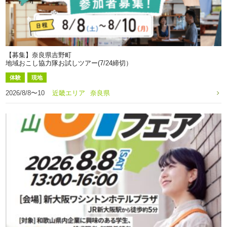
【募集】奈良県吉野町
地域おこし協力隊お試しツアー(7/24締切）
体験
現地
2026/8/8〜10
近畿エリア
奈良県