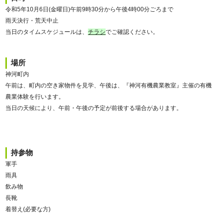
令和5年10月6日(金曜日)午前9時30分から午後4時00分ごろまで
雨天決行・荒天中止
当日のタイムスケジュールは、
チラシ
でご確認ください。
場所
神河町内
午前は、町内の空き家物件を見学、午後は、『神河有機農業教室』主催の有機
農業体験を行います。
当日の天候により、午前・午後の予定が前後する場合があります。
持参物
軍手
雨具
飲み物
長靴
着替え(必要な方)