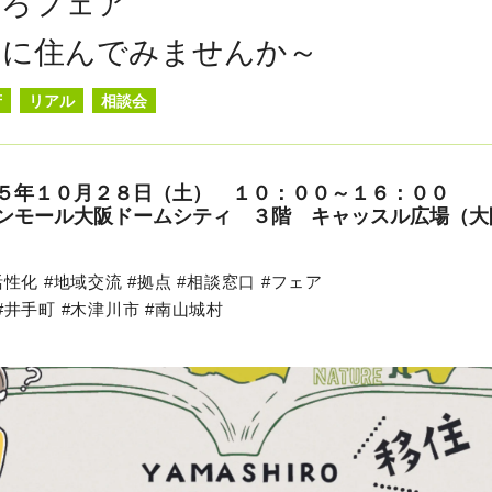
しろフェア
ろに住んでみませんか～
府
リアル
相談会
５年１０月２８日（土） １０：００～１６：００
ンモール大阪ドームシティ ３階 キャッスル広場（大
活性化 #地域交流 #拠点 #相談窓口 #フェア
#井手町 #木津川市 #南山城村