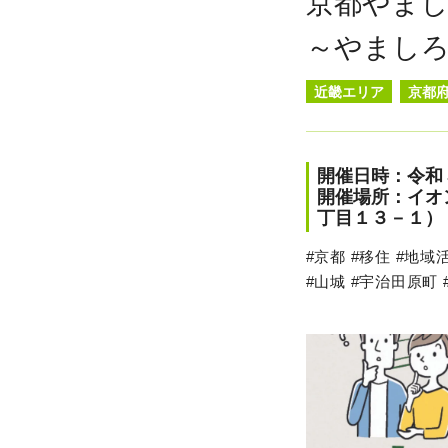
京都やま
～やまし
近畿エリア
京都
開催日時：令和
開催場所：イオ
丁目１３－１）
#京都 #移住 #地域
#山城 #宇治田原町 