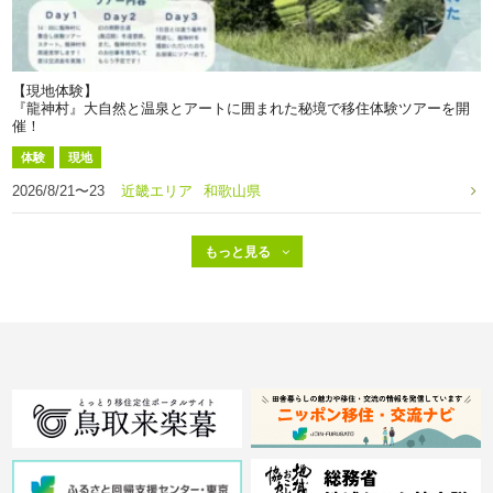
【現地体験】
『龍神村』大自然と温泉とアートに囲まれた秘境で移住体験ツアーを開
催！
体験
現地
2026/8/21〜23
近畿エリア
和歌山県