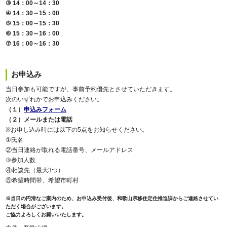
③ 14：00～14：30
④ 14：30～15：00
⑤ 15：00～15：30
⑥ 15：30～16：00
⑦ 16：00～16：30
お申込み
当日参加も可能ですが、事前予約優先とさせていただきます。
次のいずれかでお申込みください。
（１）
申込みフォーム
（２）メールまたは電話
※お申し込み時には以下の5点をお知らせください。
①氏名
②当日連絡が取れる電話番号、メールアドレス
③参加人数
④相談先（最大3つ）
⑤希望時間帯、希望市町村
※当日の円滑なご案内のため、お申込み受付後、和歌山県移住定住推進課からご連絡させてい
ただく場合がございます。
ご協力よろしくお願いいたします。