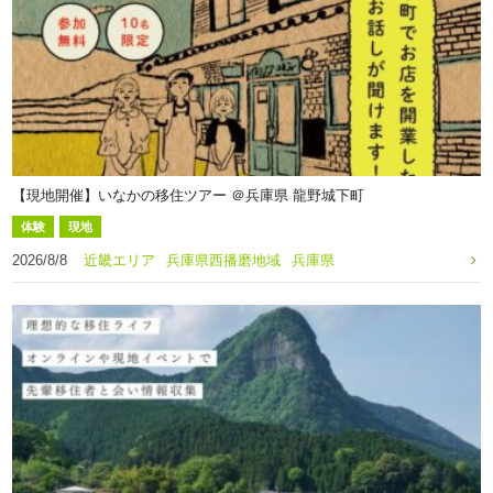
【現地開催】いなかの移住ツアー ＠兵庫県 龍野城下町
体験
現地
2026/8/8
近畿エリア
兵庫県西播磨地域
兵庫県