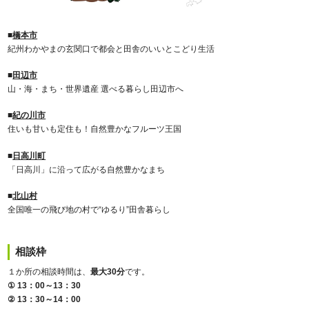
■
橋本市
紀州わかやまの玄関口で都会と田舎のいいとこどり生活
■
田辺市
山・海・まち・世界遺産 選べる暮らし田辺市へ
■
紀の川市
住いも甘いも定住も！自然豊かなフルーツ王国
■
日高川町
「日高川」に沿って広がる自然豊かなまち
■
北山村
全国唯一の飛び地の村で“ゆるり”田舎暮らし
相談枠
１か所の相談時間は、
最大30分
です。
① 13：00～13：30
② 13：30～14：00