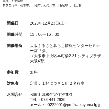
主催：和歌山県
参加自治体：橋本市、田辺市、紀の川市、日高川町、北山村
開催日
2023年12月23日(土)
開催時間
13：00～16：30
開催場所
大阪ふるさと暮らし情報センターセミナ
ー室『凛」
（大阪市中央区本町橋2-31 シティプラザ
大阪4階）
参加費
無料
対象者
定員：１枠につき１組２名程度
お問合せ
和歌山県移住定住推進課
TEL：073‐441‐2930
メール：e0222001@pref.wakayama.lg.jp