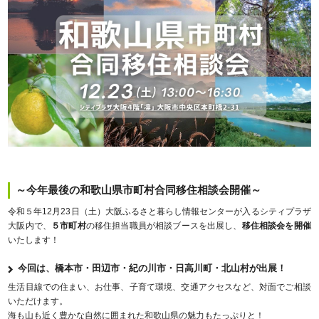
～今年最後の和歌山県市町村合同移住相談会開催～
令和５年12月23日（土）大阪ふるさと暮らし情報センターが入るシティプラザ
大阪内で、
５市町村
の移住担当職員が相談ブースを出展し、
移住相談会を開催
いたします！
今回は、
橋本市
・
田辺市
・
紀の川市
・
日高川町
・
北山村
が出展！
生活目線での住まい、お仕事、子育て環境、交通アクセスなど、対面でご相談
いただけます。
海も山も近く豊かな自然に囲まれた和歌山県の魅力もたっぷりと！