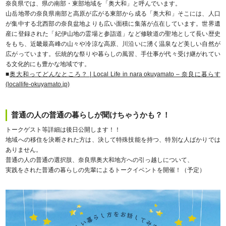
奈良県では、県の南部・東部地域を「奥大和」と呼んでいます。
山岳地帯の奈良県南部と高原が広がる東部から成る「奥大和」そこには、人口
が集中する北西部の奈良盆地よりも広い面積に集落が点在しています。世界遺
産に登録された「紀伊山地の霊場と参詣道」など修験道の聖地として長い歴史
をもち、近畿最高峰の山々や冷涼な高原、川沿いに湧く温泉など美しい自然が
広がっています。伝統的な祭りや暮らしの風習、手仕事が代々受け継がれてい
る文化的にも豊かな地域です。
■
奥大和ってどんなところ？ | Local Life in nara okuyamato – 奈良に暮らす
(locallife-okuyamato.jp)
普通の人の普通の暮らしが聞けちゃうかも？！
トークゲスト等詳細は後日公開します！！
地域への移住を決断された方は、決して特殊技能を持つ、特別な人ばかりでは
ありません。
普通の人の普通の選択肢、奈良県奥大和地方への引っ越しについて、
実践をされた普通の暮らしの先輩によるトークイベントを開催！（予定）