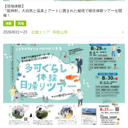
【現地体験】
『龍神村』大自然と温泉とアートに囲まれた秘境で移住体験ツアーを開
催！
体験
現地
2026/8/21〜23
近畿エリア
和歌山県