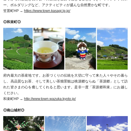
ー、ボルダリングなど、アクティビティが盛んな自然豊かな町です。
笠置町HP →
https://www.town.kasagi.lg.jp/
◎和束町◎
府内最大の茶産地です。お茶づくりの伝統を大切に守って来た人々やその暮ら
し、高品質なお茶、そして美しい茶畑景観は桃源郷ならぬ「茶源郷」として訪
れた皆さまの心を癒してくれると思います。是非一度「茶源郷和束」にお越し
ください。
和束町HP →
http://www.town.wazuka.kyoto.jp/
◎南山城村◎