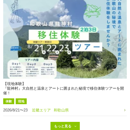
【現地体験】
『龍神村』大自然と温泉とアートに囲まれた秘境で移住体験ツアーを開
催！
体験
現地
2026/8/21〜23
近畿エリア
和歌山県