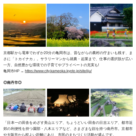
京都駅から電車でわずか20分の亀岡市は、昔ながらの農村の佇まいも残す、ま
さに「トカイナカ」。サラリーマンから就農・起業まで、仕事の選択肢が広い
一方、自然豊かな環境での子育てやプライベートの充実も!
亀岡市HP →
https://www.city.kameoka.kyoto.jp/site/iju/
◎南丹市◎
「日本一の田舎をめざす美山エリア、ちょうどいい田舎の日吉エリア、都市近
郊の利便性を持つ園部・八木エリアなど、さまざまな顔を持つ南丹市。京都市
や大阪市から程よい距離にあり、市民のまちづくり活動が盛んです。