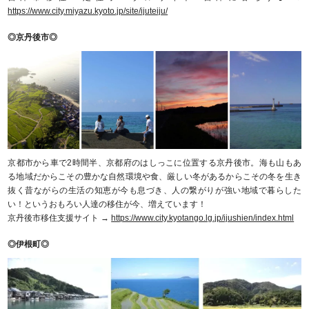
https://www.city.miyazu.kyoto.jp/site/ijuteiju/
◎京丹後市◎
京都市から車で2時間半、京都府のはしっこに位置する京丹後市。海も山もあ
る地域だからこその豊かな自然環境や食、厳しい冬があるからこその冬を生き
抜く昔ながらの生活の知恵が今も息づき、人の繋がりが強い地域で暮らした
い！というおもろい人達の移住が今、増えています！
京丹後市移住支援サイト →
https://www.city.kyotango.lg.jp/ijushien/index.html
◎伊根町◎