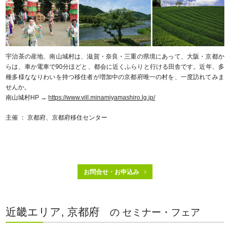
宇治茶の産地、南山城村は、滋賀・奈良・三重の県境にあって、大阪・京都か
らは、車か電車で90分ほどと、都会に近くふらりと行ける田舎です。近年、多
種多様ななりわいを持つ移住者が増加中の京都府唯一の村を、一度訪れてみま
せんか。
南山城村HP →
https://www.vill.minamiyamashiro.lg.jp/
主催 ： 京都府、京都府移住センター
お問合せ・お申込み
近畿エリア, 京都府
の セミナー・フェア