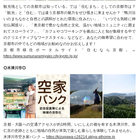
観光地としての京都市は知っている。では「住むまち」としての京都市は？
「観光」と「住む」では違う京都市の魅力をぜひ覗きに来ませんか？「鴨川沿
いのまちなかと自然との調和がとれた環境に住みたい」、「いつでも気軽に神
社仏閣巡り」、「奥京都で豊かな自然と文化、温かい地域コミュニティに囲ま
れてスローライフ」、「カフェやコワーキングを拠点に人と知が集積する中で
のクリエイティブなワークスタイル」などなど。あなたの御希望に合わせて、
京都市の中でもどの地域がお勧めなのかお伝えします！
京都市移住ポータルサイト「住むなら京都」→
https://www.sumunaramiyako.city.kyoto.lg.jp/
◎木津川市◎
京都・大阪への交通アクセスが約1時間。いにしえの都を有する木津川市。恭
仁京の史跡とともに地域の住民が本気で楽しむ暮らしを体験してみませんか。
木津川市空き家バンク →
https://kizugawa-c26214.akiya-athome.jp