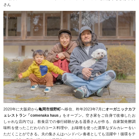
さん
2020年に大阪府から
亀岡市畑野町
へ移住、昨年2023年7月に
オーガニックカフ
ェレストラン「comenaka haus」
をオープン。空き家をご自身で改修したお
しゃれな店内では、飲食店での修行経験がある遥香さんが作る、自家製発酵調
味料を使ったこだわりのコース料理や、お味噌を使った濃厚なダルカレーをい
ただくことができる。夫の集さんはハンドパン奏者としても活躍中！循環をテ