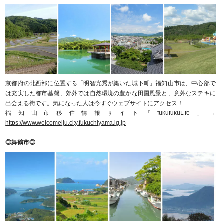
京都府の北西部に位置する「明智光秀が築いた城下町」福知山市は、中心部で
は充実した都市基盤、郊外では自然環境の豊かな田園風景と、意外なステキに
出会える街です。気になった人は今すぐウェブサイトにアクセス！
福知山市移住情報サイト「fukufukuLife」→
https://www.welcomeiju.city.fukuchiyama.lg.jp
◎舞鶴市◎