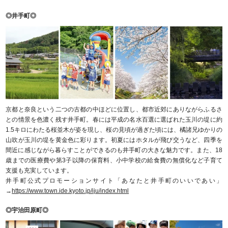
◎井手町◎
京都と奈良という二つの古都の中ほどに位置し、都市近郊にありながらふるさ
との情景を色濃く残す井手町。春には平成の名水百選に選ばれた玉川の堤に約
1.5キロにわたる桜並木が姿を現し、桜の見頃が過ぎた頃には、橘諸兄ゆかりの
山吹が玉川の堤を黄金色に彩ります。初夏にはホタルが飛び交うなど、四季を
間近に感じながら暮らすことができるのも井手町の大きな魅力です。また、18
歳までの医療費や第3子以降の保育料、小中学校の給食費の無償化など子育て
支援も充実しています。
井手町公式プロモーションサイト「あなたと井手町のいいであい」
→
https://www.town.ide.kyoto.jp/iju/index.html
◎宇治田原町◎