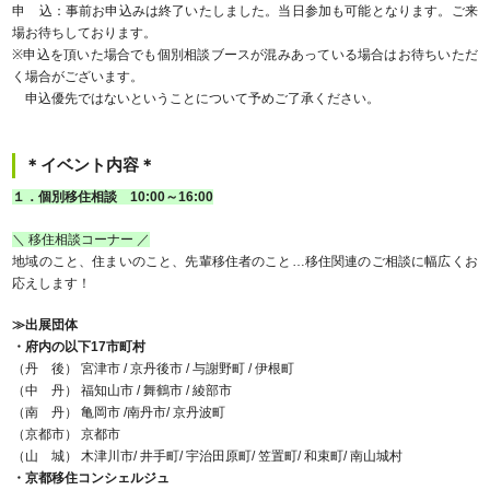
申 込：事前お申込みは終了いたしました。当日参加も可能となります。ご来
場お待ちしております。
※申込を頂いた場合でも個別相談ブースが混みあっている場合はお待ちいただ
く場合がございます。
申込優先ではないということについて予めご了承ください。
＊イベント内容＊
１．個別移住相談 10:00～16:00
＼ 移住相談コーナー ／
地域のこと、住まいのこと、先輩移住者のこと…移住関連のご相談に幅広くお
応えします！
≫出展団体
・府内の以下17市町村
（丹 後） 宮津市 / 京丹後市 / 与謝野町 / 伊根町
（中 丹） 福知山市 / 舞鶴市 / 綾部市
（南 丹） 亀岡市 /南丹市/ 京丹波町
（京都市） 京都市
（山 城） 木津川市/ 井手町/ 宇治田原町/ 笠置町/ 和束町/ 南山城村
・京都移住コンシェルジュ