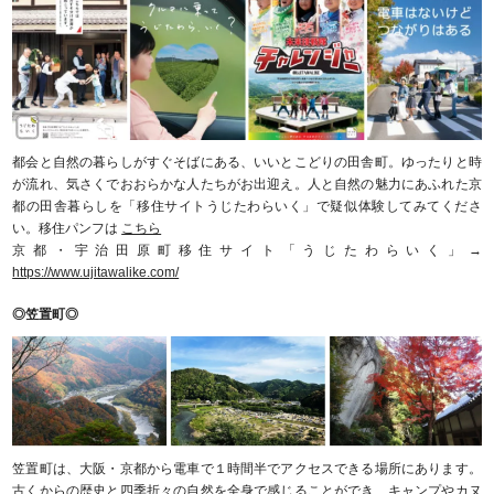
都会と自然の暮らしがすぐそばにある、いいとこどりの田舎町。ゆったりと時
が流れ、気さくでおおらかな人たちがお出迎え。人と自然の魅力にあふれた京
都の田舎暮らしを「移住サイトうじたわらいく」で疑似体験してみてくださ
い。移住パンフは
こちら
京都・宇治田原町移住サイト「うじたわらいく」→
https://www.ujitawalike.com/
◎笠置町◎
笠置町は、大阪・京都から電車で１時間半でアクセスできる場所にあります。
古くからの歴史と四季折々の自然を全身で感じることができ、キャンプやカヌ