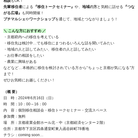
相談
もOK！
先輩移住者
による
『移住トークセミナー』
や、
地域の方
と気軽に話せる
『つな
がる広場』
も同時開催！
プチマルシェ
や
ワークショップ
を通じて、地域とつながりましょう！
＼ こんな方におすすめ ／
・京都府内への移住を考えている
・移住先は検討中…でも移住にまつわるいろんな話を聞いてみたい
・地域の人と話してみたい、移住者の人と話してみたい
・お仕事の相談をしたい
・農業に興味がある
などなど…本格的に移住を検討されている方から“ちょっと京都が気になる”方
まで！
ぜひお気軽にお越しください！
（概 要）
日 時：2024年6月16日（日）
時 間：10：00～16：00
内 容：個別移住相談会・移住トークセミナー・交流スペース
参加費：無料
場 所：京都産業会館ホール北・中（京都経済センター２階）
住所：京都市下京区四条通室町東入函谷鉾町78番地
チラシ：coming soon…