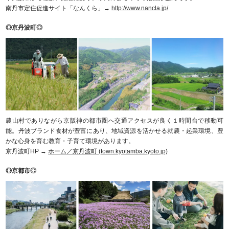
南丹市定住促進サイト「なんくら」→
http://www.nancla.jp/
◎京丹波町◎
農山村でありながら京阪神の都市圏へ交通アクセスが良く１時間台で移動可
能。丹波ブランド食材が豊富にあり、地域資源を活かせる就農・起業環境、豊
かな心身を育む教育・子育て環境があります。
京丹波町HP →
ホーム／京丹波町 (town.kyotamba.kyoto.jp)
◎京都市◎