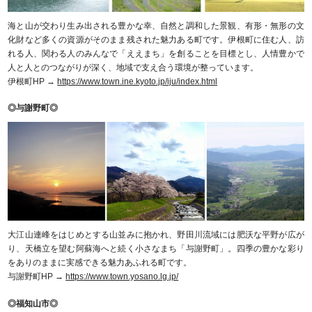
海と山が交わり生み出される豊かな幸、自然と調和した景観、有形・無形の文
化財など多くの資源がそのまま残された魅力ある町です。伊根町に住む人、訪
れる人、関わる人のみんなで「ええまち」を創ることを目標とし、人情豊かで
人と人とのつながりが深く、地域で支え合う環境が整っています。
伊根町HP →
https://www.town.ine.kyoto.jp/iju/index.html
◎与謝野町◎
大江山連峰をはじめとする山並みに抱かれ、野田川流域には肥沃な平野が広が
り、天橋立を望む阿蘇海へと続く小さなまち「与謝野町」。四季の豊かな彩り
をありのままに実感できる魅力あふれる町です。
与謝野町HP →
https://www.town.yosano.lg.jp/
◎福知山市◎