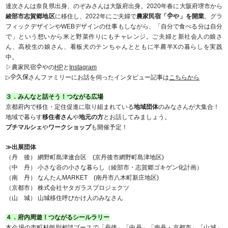
達次さんは奈良県出身、のぞみさんは大阪府出身。2020年春に大阪府堺市から
綾部市志賀郷地区
に移住し、2022年にご夫婦で
農家民宿「𫝆や」を開業
。グラ
フィックデザインやWEBデザインの仕事もしながら、「自分で食べる分は自分
で」という想いから米と野菜作りにもチャレンジ。ご夫婦と新社会人の娘さ
ん、高校生の娘さん、看板犬のテンちゃんとともに半農半Xの暮らしを実践
中。
▷農家民宿𫝆やの
HP
と
Instagram
▷𫝆久保さんファミリーにお話を伺ったインタビュー記事は
こちらから
３．みんなと話そう！つながる広場
京都府内で移住・定住促進に取り組まれている
地域団体
のみなさんが大集合！
地域で暮らす
移住者さん
や
地元の方
とお話してみましょう。
プチマルシェ
や
ワークショップ
も開催予定！
≫出展団体
（丹 後） 網野町島津連合区 (京丹後市網野町島津地区)
（中 丹） 小さな谷の小さな暮らし（綾部市・志賀郷ゴキゲン化計画）
（南 丹） なんたんMARKET (南丹市八木町新庄地区)
（京都市） 株式会社ヤタガラスプロジェクツ
（山 城） 山城移住呼びかけ人のみなさん
４．府内周遊！つながるシールラリー
本会場の市町村個別相談ブースで「丹後」「中丹」「南丹・京都市」「山城」