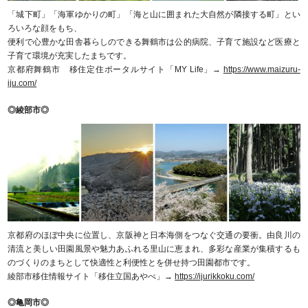
「城下町」「海軍ゆかりの町」「海と山に囲まれた大自然が隣接する町」とい
ろいろな顔をもち、
便利で心豊かな田舎暮らしのできる舞鶴市は公的病院、子育て施設など医療と
子育て環境が充実したまちです。
京都府舞鶴市 移住定住ポータルサイト「MY Life」→
https://www.maizuru-
iju.com/
◎綾部市◎
京都府のほぼ中央に位置し、京阪神と日本海側をつなぐ交通の要衝。由良川の
清流と美しい田園風景や魅力あふれる里山に恵まれ、多彩な産業が集積するも
のづくりのまちとして快適性と利便性とを併せ持つ田園都市です。
綾部市移住情報サイト「移住立国あやべ」→
https://ijurikkoku.com/
◎亀岡市◎