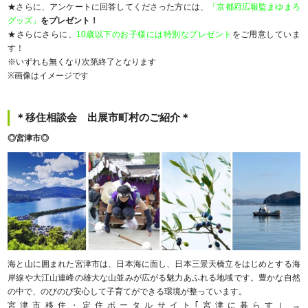
★さらに、アンケートに回答してくださった方には、
「京都府広報監まゆまろ
グッズ」
をプレゼント！
★さらにさらに、
10歳以下のお子様には特別なプレゼント
をご用意していま
す！
※いずれも無くなり次第終了となります
※画像はイメージです
＊移住相談会 出展市町村のご紹介＊
◎宮津市◎
海と山に囲まれた宮津市は、日本海に面し、日本三景天橋立をはじめとする海
岸線や大江山連峰の雄大な山並みが広がる魅力あふれる地域です。豊かな自然
の中で、のびのび安心して子育てができる環境が整っています。
宮津市移住・定住ポータルサイト｢宮津に暮らす｣ →