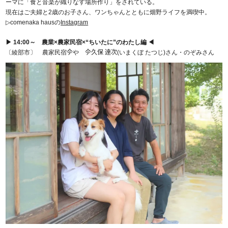
ーマに「食と音楽が織りなす場所作り」をされている。
現在はご夫婦と2歳のお子さん、ワンちゃんとともに畑野ライフを満喫中。
▷comenaka hausの
Instagram
▶ 14:00～ 農業×農家民宿×“ちいたに”のわたし編 ◀
〔綾部市〕 農家民宿𫝆や 𫝆久保 達次(いまくぼ たつじ)さん・のぞみさん