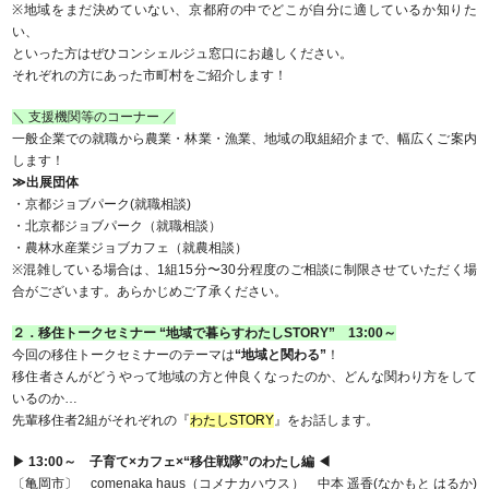
※地域をまだ決めていない、京都府の中でどこが自分に適しているか知りた
い、
といった方はぜひコンシェルジュ窓口にお越しください。
それぞれの方にあった市町村をご紹介します！
＼ 支援機関等のコーナー ／
一般企業での就職から農業・林業・漁業、地域の取組紹介まで、幅広くご案内
します！
≫出展団体
・京都ジョブパーク(就職相談)
・北京都ジョブパーク（就職相談）
・農林水産業ジョブカフェ（就農相談）
※混雑している場合は、1組15分〜30分程度のご相談に制限させていただく場
合がございます。あらかじめご了承ください。
２．移住トークセミナー “地域で暮らすわたしSTORY” 13:00～
今回の移住トークセミナーのテーマは
“地域と関わる”
！
移住者さんがどうやって地域の方と仲良くなったのか、どんな関わり方をして
いるのか…
先輩移住者2組がそれぞれの『
わたしSTORY
』をお話します。
▶ 13:00～ 子育て×カフェ×“移住戦隊”のわたし編 ◀
〔亀岡市〕 comenaka haus（コメナカハウス） 中本 遥香(なかもと はるか)