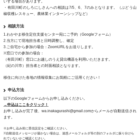
いする場合があります。
・有田川町のしろにしさんへの相談は7/5、6、7のみとなります。（ぶどう山
椒収穫レスキュー、農林業インターンシップなど）
相談方法
1.わかやま移住定住支援センター宛にご予約（Googleフォーム）
2.当方にて現地担当者と日時調整し、確定
3.ご自宅から参加の場合：ZoomURLをお送りします。
※窓口での参加の場合：
（有田川町）窓口にお越しのうえ貸出機器を利用いただきます。
（紀の川市）担当者との対面相談となります。
移住に向けた各地の情報収集にお気軽にご活用ください！
申込方法
以下のGoogleフォームからお申し込みください。
→申込はここをクリック！
お申し込みが完了後、wa.inakagurashi@gmail.comからメールが自動送信され
ます。
※お申し込み前に受信設定をご確認ください。
※自動送信メッセージが届かない場合は、迷惑メールフォルダ等の別のフォルダに振り分けら
れていないかご確認ください。