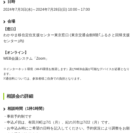
日時
2024年7月3日(水)～2024年7月28日(日) 10:00～17:00
会場
【窓口】
わかやま移住定住支援センター東京窓口 (東京交通会館8階｢ふるさと回帰支援
センター｣内)
【オンライン】
WEB会議システム「Zoom」
※インターネット環境（Wi-Fi環境を推奨します）及びWEB会議が可能なデバイスが必要となり
ます。
※通信料については、参加者様ご自身での負担となります。
相談会の詳細
相談時間（1枠1時間）
・事前予約制です
・申込〆切は、有田川町は7/1（月）、紀の川市は7/22（月）です。
・お申込み時にご希望の日時を記入してください。予約状況により調整をお願