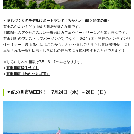
～まちづくりのモデルはポートランド！みかんと山椒と絵本の町～
有田みかんやぶどう山椒の栽培が盛んな町です。
都市圏へのアクセスのよい平野部はカフェやベーカリーなど起業も盛んです。
有田川町のワンストップパーソンだけでなく、6/27（木）開催のオンライン移
住セミナー「農ある生活はここから。わかやましごと暮らし体験説明会」にも
出演される一般社団法人しろにしの担当者に直接相談することができます！
※しろにしへの相談は7/5、6、7のみとなります。
○
有田川町移住サイト
○
有田川町（わかやまLIFE）
▼紀の川市WEEK！ 7月24日（水）～28日（日）