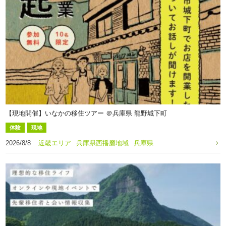
【現地開催】いなかの移住ツアー ＠兵庫県 龍野城下町
体験
現地
2026/8/8
近畿エリア
兵庫県西播磨地域
兵庫県