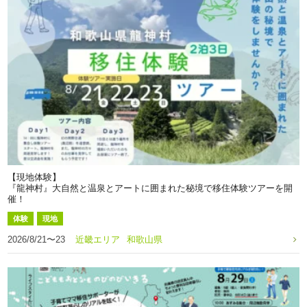
【現地体験】
『龍神村』大自然と温泉とアートに囲まれた秘境で移住体験ツアーを開
催！
体験
現地
2026/8/21〜23
近畿エリア
和歌山県