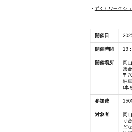
・
ずくりワークショ
開催日
20
開催時間
13
開催場所
岡
集合場
〒7
駐
(車
参加費
15
対象者
岡
り
ど