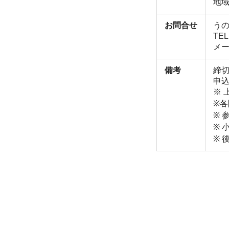
地
お問合せ
うの
TEL
メール
備考
締切
申込
※ 
※
※ 
※ 
※ 