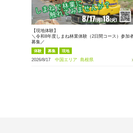
【現地体験】
＼令和8年度しまね林業体験（2日間コース）参加
募集／
体験
募集
現地
2026/8/17
中国エリア
島根県