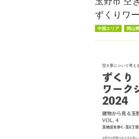
玉野市 空
ずくりワー
中国エリア
岡山