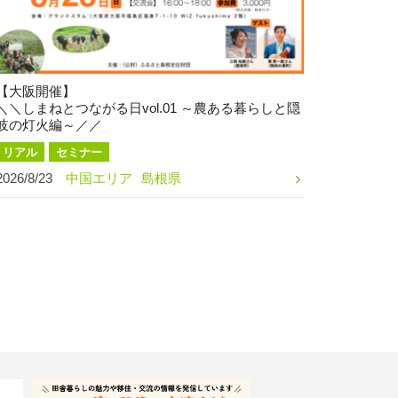
【大阪開催】
＼＼しまねとつながる日vol.01 ～農ある暮らしと隠
岐の灯火編～／／
リアル
セミナー
2026/8/23
中国エリア
島根県