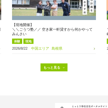
【現地開催】
者
＼＼ごうつ塾／／ 空き家一軒貸すから何かやって
みんさい
体験
現地
2026/8/22
中国エリア
島根県