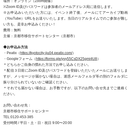
場所：オンライン（Zoom開催）
※Zoom ID及びパスワードは参加者のメールアドレス宛に送信します。
※お申込みいただいた方には、イベント終了後、メールにてアーカイブ動画
（YouTube）URLをお送りいたします。当日のリアルタイムでのご参加が難し
い方も、是非お申込みください！
費用：無料
主催：京都市移住サポートセンター（京都市）
◆お申込み方法
・Peatix（
https://kyotocity-iju04.peatix.com/
）
・Googleフォーム（
https://forms.gle/yvy55CsDX25gmi4U8
）
＊どちらかご自身の慣れた方法でお申し込みください。
＊配信３日前にZoom ID及びパスワードを登録いただいたメールにお送りしま
すが、メッセージが届かない場合は、迷惑メールフォルダ等の別のフォルダに
振り分けられていないかご確認ください。
＊それでも届かない場合は、お手数ですが、以下のお問い合せ先までご連絡く
ださい。
お問い合わせ先：
京都市移住サポートセンター
TEL:0120-453-385
受付時間 / 平日・土・日・祝日 9:00〜20:00