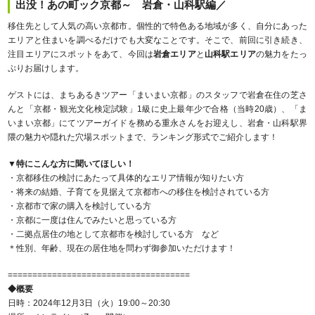
出没！あの町ック京都～ 岩倉・山科駅編／
移住先として人気の高い京都市。個性的で特色ある地域が多く、自分にあった
エリアと住まいを調べるだけでも大変なことです。そこで、前回に引き続き、
注目エリアにスポットをあて、今回は
岩倉エリア
と
山科駅エリア
の魅力をたっ
ぷりお届けします。
ゲストには、まちあるきツアー「まいまい京都」のスタッフで岩倉在住の芝さ
んと「京都・観光文化検定試験」1級に史上最年少で合格（当時20歳）、「ま
いまい京都」にてツアーガイドを務める重永さんをお迎えし、岩倉・山科駅界
隈の魅力や隠れた穴場スポットまで、ランキング形式でご紹介します！
▼特にこんな方に聞いてほしい！
・京都移住の検討にあたって具体的なエリア情報が知りたい方
・将来の結婚、子育てを見据えて京都市への移住を検討されている方
・京都市で家の購入を検討している方
・京都に一度は住んでみたいと思っている方
・二拠点居住の地として京都市を検討している方 など
＊性別、年齢、現在の居住地を問わず御参加いただけます！
=====================================
◆概要
日時：2024年12月3日（火）19:00～20:30