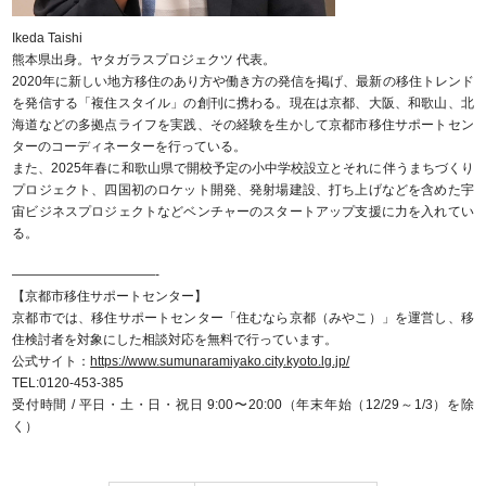
Ikeda Taishi
熊本県出身。ヤタガラスプロジェクツ 代表。
2020年に新しい地方移住のあり方や働き方の発信を掲げ、最新の移住トレンド
を発信する「複住スタイル」の創刊に携わる。現在は京都、大阪、和歌山、北
海道などの多拠点ライフを実践、その経験を生かして京都市移住サポートセン
ターのコーディネーターを行っている。
また、2025年春に和歌山県で開校予定の小中学校設立とそれに伴うまちづくり
プロジェクト、四国初のロケット開発、発射場建設、打ち上げなどを含めた宇
宙ビジネスプロジェクトなどベンチャーのスタートアップ支援に力を入れてい
る。
———————————-
【京都市移住サポートセンター】
京都市では、移住サポートセンター「住むなら京都（みやこ）」を運営し、移
住検討者を対象にした相談対応を無料で行っています。
公式サイト：
https://www.sumunaramiyako.city.kyoto.lg.jp/
TEL:0120-453-385
受付時間 / 平日・土・日・祝日 9:00〜20:00（年末年始（12/29～1/3）を除
く）