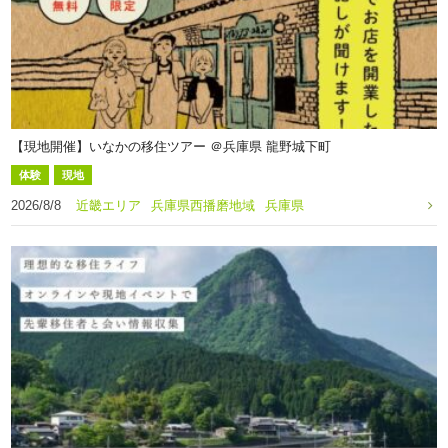
【現地開催】いなかの移住ツアー ＠兵庫県 龍野城下町
体験
現地
2026/8/8
近畿エリア
兵庫県西播磨地域
兵庫県