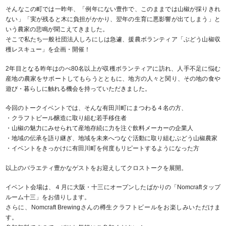
そんなこの町では一昨年、「例年にない豊作で、このままでは山椒が採りきれ
ない」「実が残ると木に負担がかかり、翌年の生育に悪影響が出てしまう」と
いう農家の悲鳴が聞こえてきました。
そこで私たち一般社団法人しろにしは急遽、援農ボランティア「ぶどう山椒収
穫レスキュー」を企画・開催！
2年目となる昨年はのべ80名以上が収穫ボランティアに訪れ、人手不足に悩む
産地の農家をサポートしてもらうとともに、地方の人々と関り、その地の食や
遊び・暮らしに触れる機会を持っていただきました。
今回のトークイベントでは、そんな有田川町にまつわる４名の方、
・クラフトビール醸造に取り組む若手移住者
・山椒の魅力にみせられて産地存続に力を注ぐ飲料メーカーの企業人
・地域の伝承を語り継ぎ、地域を未来へつなぐ活動に取り組むぶどう山椒農家
・イベントをきっかけに有田川町を何度もリピートするようになった方
以上のバラエティ豊かなゲストをお迎えしてクロストークを展開。
イベント会場は、４月に大阪・十三にオープンしたばかりの「Nomcraftタップ
ルーム十三」をお借りします。
さらに、Nomcraft Brewingさんの樽生クラフトビールをお楽しみいただけま
す。