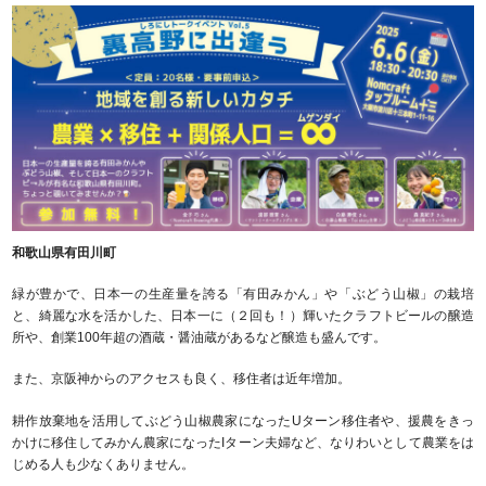
和歌山県有田川町
緑が豊かで、日本一の生産量を誇る「有田みかん」や「ぶどう山椒」の栽培
と、綺麗な水を活かした、日本一に（２回も！）輝いたクラフトビールの醸造
所や、創業100年超の酒蔵・醤油蔵があるなど醸造も盛んです。
また、京阪神からのアクセスも良く、移住者は近年増加。
耕作放棄地を活用してぶどう山椒農家になったUターン移住者や、援農をきっ
かけに移住してみかん農家になったIターン夫婦など、なりわいとして農業をは
じめる人も少なくありません。