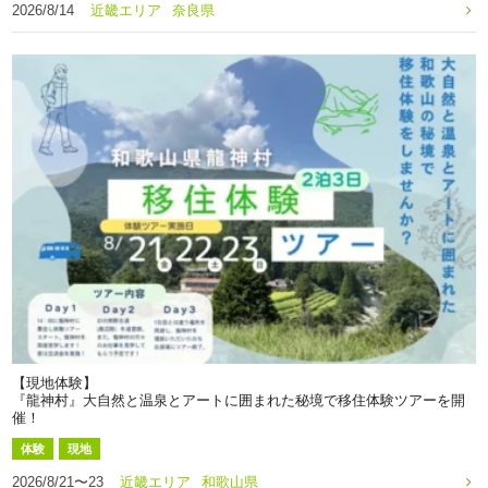
2026/8/14
近畿エリア
奈良県
【現地体験】
『龍神村』大自然と温泉とアートに囲まれた秘境で移住体験ツアーを開
催！
体験
現地
2026/8/21〜23
近畿エリア
和歌山県