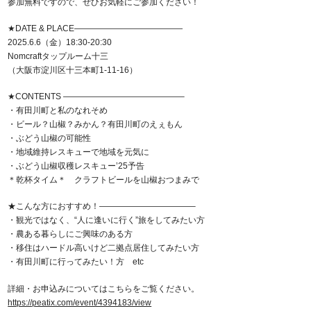
参加無料ですので、ぜひお気軽にご参加ください！
★DATE & PLACE—————————————
2025.6.6（金）18:30-20:30
Nomcraftタップルーム十三
（大阪市淀川区十三本町1-11-16）
★CONTENTS ——————————————–
・有田川町と私のなれそめ
・ビール？山椒？みかん？有田川町のえぇもん
・ぶどう山椒の可能性
・地域維持レスキューで地域を元気に
・ぶどう山椒収穫レスキュー’25予告
＊乾杯タイム＊ クラフトビールを山椒おつまみで
★こんな方におすすめ！———————————–
・観光ではなく、“人に逢いに行く”旅をしてみたい方
・農ある暮らしにご興味のある方
・移住はハードル高いけど二拠点居住してみたい方
・有田川町に行ってみたい！方 etc
詳細・お申込みについてはこちらをご覧ください。
https://peatix.com/event/4394183/view