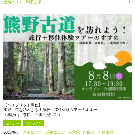
近畿エリア
和歌山県
【ハイブリッド開催】
熊野古道を訪れよう！旅行＋移住体験ツアーのすすめ
＜和歌山・奈良・三重・紀宝町＞
セミナー
オンライン
2026/8/8
東海エリア
近畿エリア
三重県
奈良県
和歌山県