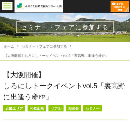
セミナー・フェアに参加する
ホーム
セミナー・フェアに参加する
【大阪開催】しろにしトークイベントvol.5「裏高野に出逢う🍇🍺」
【大阪開催】
しろにしトークイベントvol.5「裏高野
に出逢う🍇🍺」
近畿エリア
和歌山県
リアル
相談会
セミナー