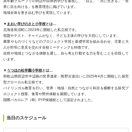
異年齢グループでの対話や自律的学びを重視し、「自立」「共に生きる」「世
界に目を向ける」を教育理念に掲げています。
地域全体を巻き込む学びを実現しています。
▼
まおい学びのさと小学校
とは…
北海道長沼町に2023年に開校した私立校です。
宿題やテスト、チャイムがなく、子ども主体の学びを大切にしています。
農業やものづくりなどのプロジェクト学習と基礎学習を組み合わせ、児童と大
人が対等に意見を交わす全校ミーティングも特徴です。
自然や地域とつながる体験を通し、自ら考え行動する力を育むことを目指して
います。
▼
うつほの杜学園小学校
とは…
和歌山県田辺市中辺路の世界遺産・熊野古道沿いに2025年4月に開校した探究
型グローカル私立校です。
バイリンガル教育を行い、世界・地域・自然とつながり科目を横断する探究プ
ロジェクト授業、食育や野外体験を展開しています。
国際バカロレア（IB）PYP候補校として認定されました。
当日のスケジュール