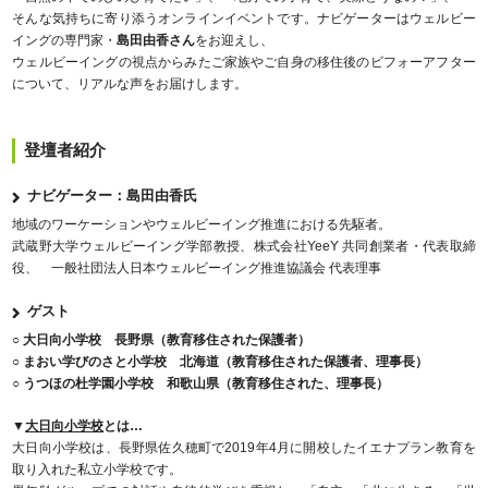
そんな気持ちに寄り添うオンラインイベントです。ナビゲーターはウェルビー
イングの専門家・
島田由香さん
をお迎えし、
ウェルビーイングの視点からみたご家族やご自身の移住後のビフォーアフター
について、リアルな声をお届けします。
登壇者紹介
ナビゲーター：島田由香氏
地域のワーケーションやウェルビーイング推進における先駆者。
武蔵野大学ウェルビーイング学部教授、株式会社YeeY 共同創業者・代表取締
役、 一般社団法人日本ウェルビーイング推進協議会 代表理事
ゲスト
○ 大日向小学校 長野県（教育移住された保護者）
○ まおい学びのさと小学校 北海道（教育移住された保護者、理事長）
○ うつほの杜学園小学校 和歌山県（教育移住された、理事長）
▼
大日向小学校
とは…
大日向小学校は、長野県佐久穂町で2019年4月に開校したイエナプラン教育を
取り入れた私立小学校です。