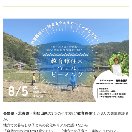
長野県
・
北海道
・
和歌山県
の3つの小学校に“
教育移住
”した3人の先輩保護者
が、
地方での暮らしや子どもの変化をリアルに語りながら
「自然の中でのびのび育てたい」、「地方での子育て、実際どうなの？」、