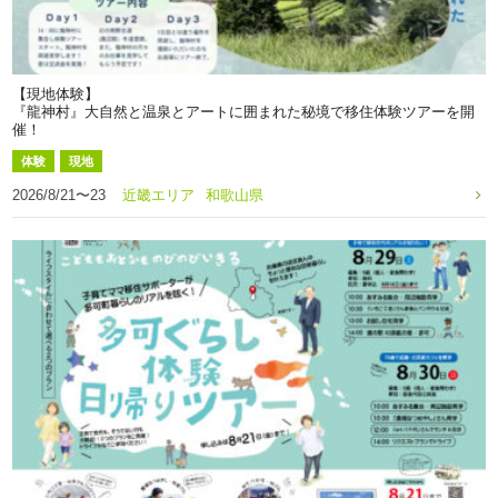
【現地体験】
『龍神村』大自然と温泉とアートに囲まれた秘境で移住体験ツアーを開
催！
体験
現地
2026/8/21〜23
近畿エリア
和歌山県