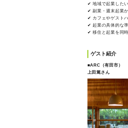
✔︎ 地域で起業した
✔︎ 副業・週末起業
✔︎ カフェやゲス
✔︎ 起業の具体的な
✔︎ 移住と起業を同
ゲスト紹介
■ARC（有田市）
上田篤さん