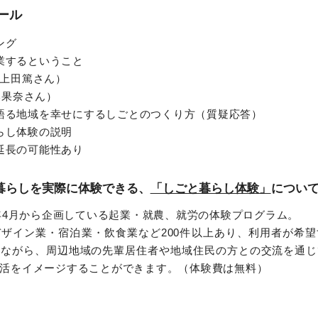
ール
ング
起業するということ
上田篤さん）
本果奈さん）
なで語る地域を幸せにするしごとのつくり方（質疑応答）
暮らし体験の説明
※延長の可能性あり
暮らしを実際に体験できる、
「しごと暮らし体験」
につい
8年4月から企画している起業・就農、就労の体験プログラム。
ザイン業・宿泊業・飲食業など200件以上あり、利用者が希
しながら、周辺地域の先輩居住者や地域住民の方との交流を通じ
活をイメージすることができます。（体験費は無料）