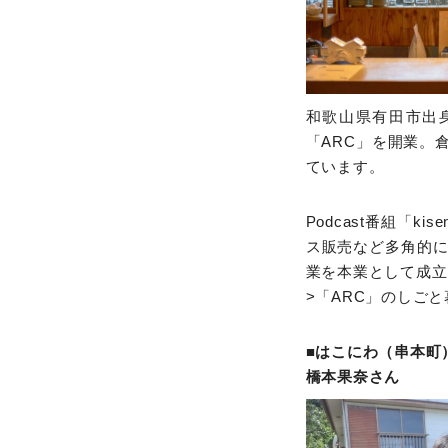
和歌山県有田市出身
「ARC」を開業。
ています。
Podcast番組「k
ス販売など多角的
業を本業として成立
>「ARC」のしご
■はこにわ（串本町
橋本果奈さん