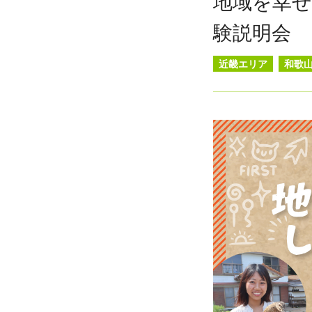
地域を幸
験説明会
近畿エリア
和歌