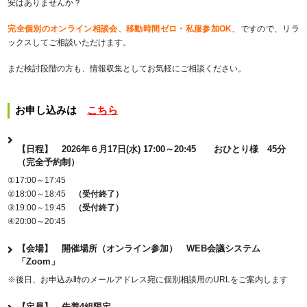
安はありませんか？
完全個別のオンライン相談会、移動時間ゼロ・私服参加OK
、ですので、リラ
ックスしてご相談いただけます。
まだ検討段階の方も、情報収集としてお気軽にご相談ください。
お申し込みは
こちら
【日程】
2026年６月17日(水) 17:00～20:45 おひとり様 45分
（完全予約制）
①17:00～17:45
②18:00～18:45
（受付終了）
③19:00～19:45
（受付終了）
④20:00～20:45
【会場】
開催場所（オンライン参加） WEB会議システム
「Zoom」
※後日、お申込み時のメールアドレス宛に個別相談用のURLをご案内します
【定員】
先着4組限定