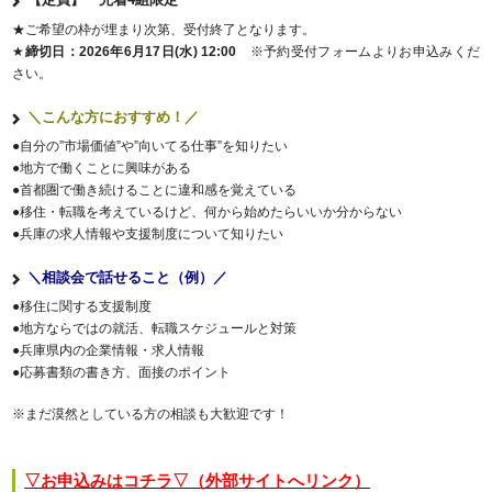
★ご希望の枠が埋まり次第、受付終了となります。
★
締切日：2026年6月17日(水) 12:00
※予約受付フォームよりお申込みくだ
さい。
＼こんな方におすすめ！／
●自分の”市場価値”や”向いてる仕事”を知りたい
●地方で働くことに興味がある
●首都圏で働き続けることに違和感を覚えている
●移住・転職を考えているけど、何から始めたらいいか分からない
●兵庫の求人情報や支援制度について知りたい
＼相談会で話せること（例）／
●移住に関する支援制度
●地方ならではの就活、転職スケジュールと対策
●兵庫県内の企業情報・求人情報
●応募書類の書き方、面接のポイント
※まだ漠然としている方の相談も大歓迎です！
▽お申込みはコチラ▽（外部サイトへリンク）