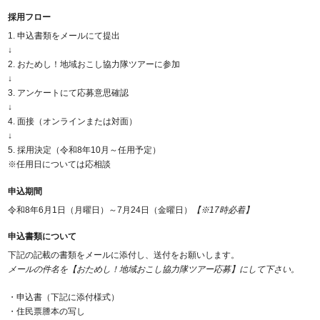
採用フロー
1. 申込書類をメールにて提出
↓
2. おためし！地域おこし協力隊ツアーに参加
↓
3. アンケートにて応募意思確認
↓
4. 面接（オンラインまたは対面）
↓
5. 採用決定（令和8年10月～任用予定）
※任用日については応相談
申込期間
令和8年6月1日（月曜日）～7月24日（金曜日）
【※17時必着】
申込書類について
下記の記載の書類をメールに添付し、送付をお願いします。
メールの件名を【おためし！地域おこし協力隊ツアー応募】にして下さい。
・申込書（下記に添付様式）
・住民票謄本の写し