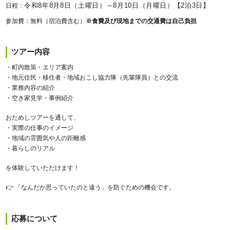
令和8年8月8日（土曜日）～8月10日（月曜日）【2泊3日】
日程：
参加費：
無料（宿泊費含む）
※食費及び現地までの交通費は自己負担
ツアー内容
・町内散策・エリア案内
・地元住民・移住者・地域おこし協力隊（先輩隊員）との交流
・業務内容の紹介
・空き家見学・事例紹介
おためしツアーを通して、
・実際の仕事のイメージ
・地域の雰囲気や人の距離感
・暮らしのリアル
を体験していただけます！
👉 「なんだか思っていたのと違う」を防ぐための機会です。
応募について