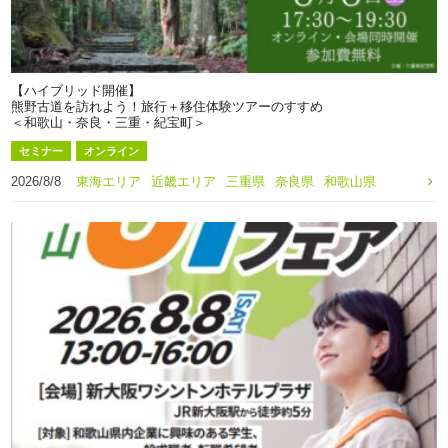
【ハイブリッド開催】
熊野古道を訪れよう！旅行＋移住体験ツアーのすすめ
＜和歌山・奈良・三重・紀宝町＞
セミナー
オンライン
2026/8/8
東海エリア
近畿エリア
三重県
奈良県
和歌山県