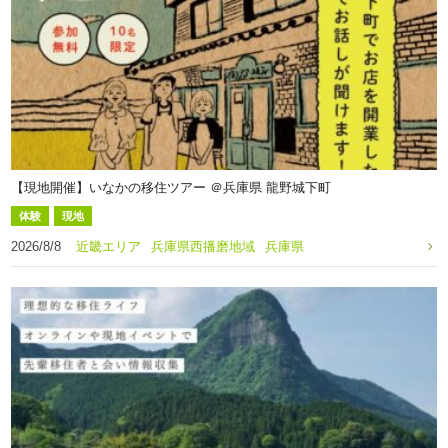
【現地開催】いなかの移住ツアー ＠兵庫県 龍野城下町
体験
現地
2026/8/8
近畿エリア
兵庫県西播磨地域
兵庫県