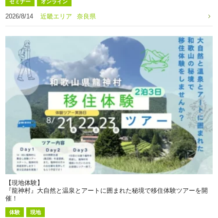
セミナー
オンライン
2026/8/14
近畿エリア
奈良県
【現地体験】
『龍神村』大自然と温泉とアートに囲まれた秘境で移住体験ツアーを開
催！
体験
現地