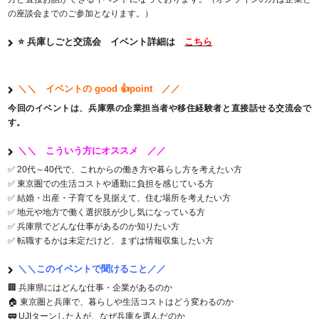
の座談会までのご参加となります。）
⭐ 兵庫しごと交流会 イベント詳細は
こちら
＼＼ イベントの good 👍point ／／
今回のイベントは、兵庫県の企業担当者や移住経験者と直接話せる交流会で
す。
＼＼ こういう方にオススメ ／／
✅ 20代～40代で、これからの働き方や暮らし方を考えたい方
✅ 東京圏での生活コストや通勤に負担を感じている方
✅ 結婚・出産・子育てを見据えて、住む場所を考えたい方
✅ 地元や地方で働く選択肢が少し気になっている方
✅ 兵庫県でどんな仕事があるのか知りたい方
✅ 転職するかは未定だけど、まずは情報収集したい方
＼＼このイベントで聞けること／／
🏢 兵庫県にはどんな仕事・企業があるのか
🏠 東京圏と兵庫で、暮らしや生活コストはどう変わるのか
🚃 UJIターンした人が、なぜ兵庫を選んだのか