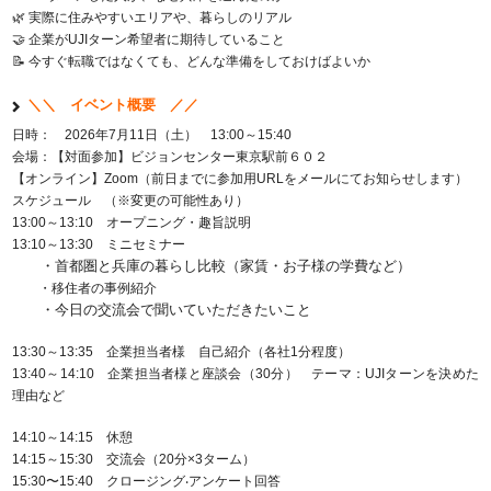
🌿 実際に住みやすいエリアや、暮らしのリアル
🤝 企業がUJIターン希望者に期待していること
📝 今すぐ転職ではなくても、どんな準備をしておけばよいか
＼＼ イベント概要 ／／
日時： 2026年7月11日（土） 13:00～15:40
会場：【対面参加】ビジョンセンター東京駅前６０２
【オンライン】Zoom（前日までに参加用URLをメールにてお知らせします）
スケジュール （※変更の可能性あり）
13:00～13:10 オープニング・趣旨説明
13:10～13:30 ミニセミナー
・首都圏と兵庫の暮らし比較（家賃・お子様の学費など）
・移住者の事例紹介
・今日の交流会で聞いていただきたいこと
13:30～13:35 企業担当者様 自己紹介（各社1分程度）
13:40～14:10 企業担当者様と座談会（30分） テーマ：UJIターンを決めた
理由など
14:10～14:15 休憩
14:15～15:30 交流会（20分×3ターム）
15:30〜15:40 クロージング‧アンケート回答