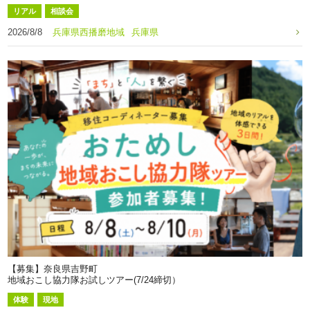
リアル
相談会
2026/8/8
兵庫県西播磨地域
兵庫県
【募集】奈良県吉野町
地域おこし協力隊お試しツアー(7/24締切）
体験
現地