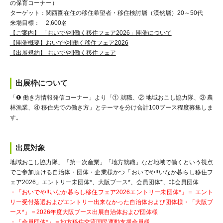
の保育コーナー）
ターゲット：関西圏在住の移住希望者・移住検討層（漠然層）20～50代
来場目標： 2,600名
【ご案内】 「おいでや!!働く移住フェア2026」開催について
【開催概要】おいでや!!働く移住フェア2026
【出展規約】 おいでや!!働く移住フェア
出展枠について
「❶ 働き方情報発信コーナー」より「① 就職、② 地域おこし協力隊、③ 農
林漁業、④ 移住先での働き方」とテーマを分け合計100ブース程度募集しま
す。
出展対象
地域おこし協力隊」「第一次産業」「地方就職」など地域で働くという視点
でご参加頂ける自治体・団体・企業様かつ「おいでや!!いなか暮らし移住フ
ェア2026」エントリー未団体*、大阪ブース*、会員団体*、非会員団体
・「おいでや!!いなか暮らし移住フェア2026エントリー未団体*」＝ エント
リー受付落選およびエントリー出来なかった自治体および団体様・「大阪ブ
ース*」＝2026年度大阪ブース出展自治体および団体様
・「会員団体*」＝地方移住交流国民運動支援会員様