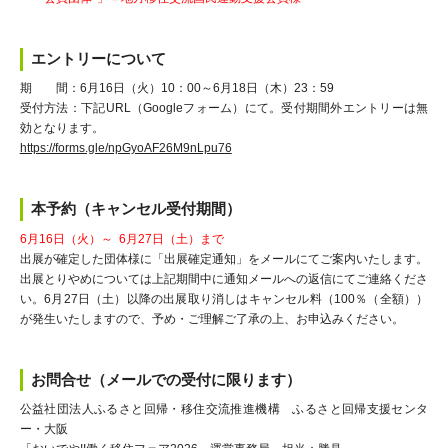
エントリーについて
期 間：6月16日（火）10：00～6月18日（木）23：59
受付方法：下記URL（Googleフォーム）にて。受付期間外エントリーは無
効となります。
https://forms.gle/npGyoAF26M9nLpu76
本予約（キャンセル受付期間）
6月16日（火）～ 6月27日（土）まで
出展が確定した団体様に「出展確定通知」をメールにてご案内いたします。
出展とりやめについては上記期間中に通知メールへの返信にてご連絡くださ
い。6月27日（土）以降の出展取り消しはキャンセル料（100％（全額））
が発生いたしますので、予め・ご理解ご了承の上、お申込みください。
お問合せ（メールでの受付に限ります）
公益社団法人ふるさと回帰・移住交流推進機構 ふるさと回帰支援センタ
ー・大阪