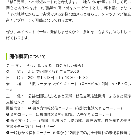
「移住定着」への最短ルートだと考えます。「地方での仕事」に対して高い
関心と具体性を持った“熱量の高い層をターゲットとし、都市部にはない
「その地域だからこそ実現できる多様な働き方と暮らし」をマッチング精度
高くアプローチが可能となっております。
ぜひ、本イベントで一緒に発信しませんか？ご参加を、心よりお待ち申し上
げております。
開催概要について
テ ー マ： きっと見つかる 自分らしい暮らし
名 称： おいでや!!働く移住フェア2026
日 時： 2026年10月3日（土）10:30～16:30
会 場： 大阪マーチャンダイズマート（OMMビル）2階 A・B・Cホ
ール
主 催： 公益社団法人ふるさと回帰・移住交流推進機構 ふるさと回帰
支援センター・大阪
開催内容： ❶ 働き方情報発信コーナー（個別に相談できるコーナー）
❷ 資料コーナー（出展団体の資料が閲覧、入手できるコーナー）
❸ 働き方セミナー（就職、地域おこし協力隊、農林漁業、移住先での働き
方等をテーマにしたセミナー）
❹ 一時預かり保育コーナー（0歳から12歳までのお子様連れの来場者様向け