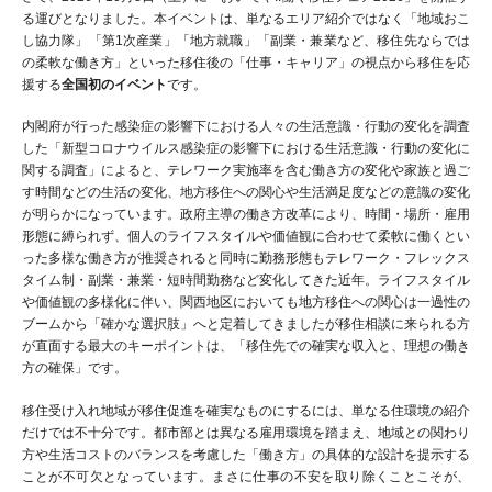
る運びとなりました。本イベントは、単なるエリア紹介ではなく「地域おこ
し協力隊」「第1次産業」「地方就職」「副業・兼業など、移住先ならでは
の柔軟な働き方」といった移住後の「仕事・キャリア」の視点から移住を応
援する
全国初のイベント
です。
内閣府が行った感染症の影響下における人々の生活意識・行動の変化を調査
した「新型コロナウイルス感染症の影響下における生活意識・行動の変化に
関する調査」によると、テレワーク実施率を含む働き方の変化や家族と過ご
す時間などの生活の変化、地方移住への関心や生活満足度などの意識の変化
が明らかになっています。政府主導の働き方改革により、時間・場所・雇用
形態に縛られず、個人のライフスタイルや価値観に合わせて柔軟に働くとい
った多様な働き方が推奨されると同時に勤務形態もテレワーク・フレックス
タイム制・副業・兼業・短時間勤務など変化してきた近年。ライフスタイル
や価値観の多様化に伴い、関西地区においても地方移住への関心は一過性の
ブームから「確かな選択肢」へと定着してきましたが移住相談に来られる方
が直面する最大のキーポイントは、「移住先での確実な収入と、理想の働き
方の確保」です。
移住受け入れ地域が移住促進を確実なものにするには、単なる住環境の紹介
だけでは不十分です。都市部とは異なる雇用環境を踏まえ、地域との関わり
方や生活コストのバランスを考慮した「働き方」の具体的な設計を提示する
ことが不可欠となっています。まさに仕事の不安を取り除くことこそが、