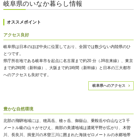
岐阜県のいなか暮らし情報
オススメポイント
アクセス良好
岐阜県は日本のほぼ中央に位置しており、全国では数少ない内陸県のひ
とつです。
県庁所在地である岐阜市を起点に名古屋まで約20 分（JR在来線）、東京
まで約2時間（新幹線）、大阪まで約1時間（新幹線）と日本の三大都市
へのアクセスも良好です。
岐阜県へのアクセス
豊かな自然環境
北部の飛騨地域には、穂高岳、槍ヶ岳、御嶽山、乗鞍岳や白山など3 千
メートル級の山々がそびえ、南部の美濃地域は濃尾平野が広がり、木曽
川、長良川、揖斐川の木曽三川に囲まれた海抜ゼロメートルの水郷地帯