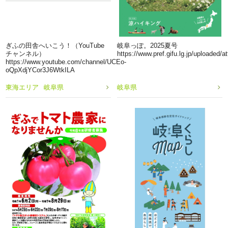
ぎふの田舎へいこう！（YouTube
岐阜っぽ。2025夏号
チャンネル）
https://www.pref.gifu.lg.jp/uploaded/
https://www.youtube.com/channel/UCEo-
oQpXdjYCor3J6WtkILA
東海エリア
岐阜県
岐阜県