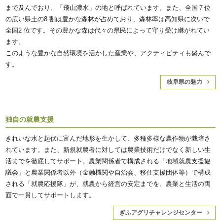
まで及んでおり、「飛山濃水」の地と呼ばれています。また、全国７位
の広い県土の8 割は豊かな森林が占めており、森林率は高知県に次いで
全国2 位です。その豊かな森は代々の県民によって守り受け継がれてい
ます。
このような豊かな自然環境を活かした産業や、アクティビティも盛んで
す。
岐阜県の魅力
独自の就農支援
きれいな水と起伏に富んだ地形を生かして、多種多様な農作物が栽培さ
れています。また、新規就農者に対しては農業技術だけでなく新しい生
活までを徹底してサポート。農業関係者で構成される「地域就農支援協
議会」と農業関係者以外（金融機関や自治会、移住支援団体等）で構成
される「就農応援隊」が、就農から経営の安定までを、農業と生活の両
面で一貫してサポートします。
ぎふアグリチャレンジセンター