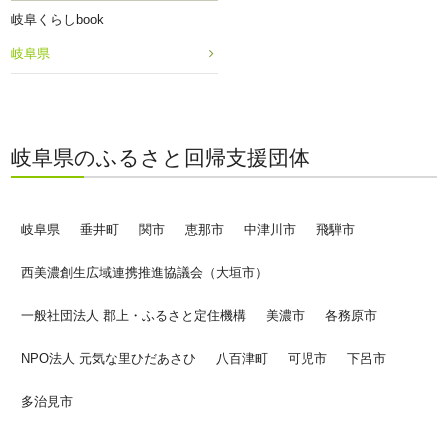
岐阜くらしbook
岐阜県
岐阜県のふるさと回帰支援団体
岐阜県
垂井町
関市
恵那市
中津川市
飛騨市
西美濃創生広域連携推進協議会（大垣市）
一般社団法人 郡上・ふるさと定住機構
美濃市
各務原市
NPO法人 元気な里ひだあさひ
八百津町
可児市
下呂市
多治見市