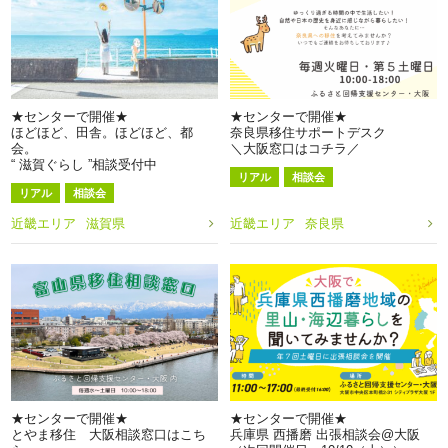
★センターで開催★
★センターで開催★
ほどほど、田舎。ほどほど、都
奈良県移住サポートデスク
会。
＼大阪窓口はコチラ／
“ 滋賀ぐらし ”相談受付中
リアル
相談会
リアル
相談会
近畿エリア
滋賀県
近畿エリア
奈良県
★センターで開催★
★センターで開催★
とやま移住 大阪相談窓口はこち
兵庫県 西播磨 出張相談会@大阪