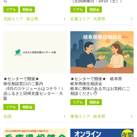
ら
（次回開催日：10/10（土））
リアル
相談会
リアル
相談会
北陸エリア
富山県
近畿エリア
兵庫県
★センターで開催★
★センターで開催★ 岐阜県
移住相談窓口のご案内
岐阜県移住相談会
（8月のスケジュールはコチラ！）
岐阜に興味のある方はお気軽にご
@ふるさと回帰支援センター・大
相談ください✋
阪
リアル
相談会
リアル
相談会
全国
東海エリア
岐阜県