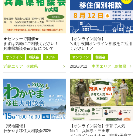
★センターで開催★
【オンライン開催】
まずは気軽にご相談ください！
＼8月 夜間オンライン相談をご活用
兵庫県相談会in大阪について
ください！／
オンライン
相談会
リアル
オンライン
相談会
近畿エリア
兵庫県
2026/8/12
中国エリア
島根県
【現地開催】
【オンライン開催】子育て人気
わかやま移住大相談会2026
No.1 兵庫県・三田市
オンラインセミナー 狩猟×子育て