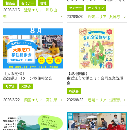
相談会
セミナー
現地
セミナー
オンライン
2026/8/15
近畿エリア
和歌山
県
2026/8/20
近畿エリア
兵庫県
【大阪開催】
【現地開催】
高知県U・Iターン移住相談会
東近江市で働こう！合同企業説明
会
リアル
相談会
相談会
2026/8/22
四国エリア
高知県
2026/8/22
近畿エリア
滋賀県