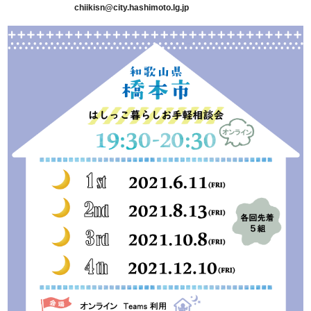
chiikisn@city.hashimoto.lg.jp