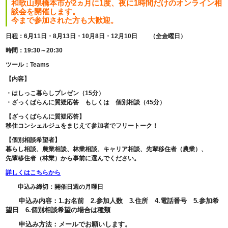
和歌山県橋本市が2ヵ月に1度、夜に1時間だけのオンライン相
談会を開催します。
今まで参加された方も大歓迎。
日程：6月11日・8月13日・10月8日・12月10日 （全金曜日）
時間：19:30～20:30
ツール：Teams
【内容】
・はしっこ暮らしプレゼン（15分）
・ざっくばらんに質疑応答 もしくは 個別相談（45分）
【ざっくばらんに質疑応答】
移住コンシェルジュをまじえて参加者でフリートーク！
【個別相談希望者】
暮らし相談、農業相談、林業相談、キャリア相談、先輩移住者（農業）、
先輩移住者（林業）から事前に選んでください。
詳しくはこちらから
申込み締切
：
開催日週の月曜日
申込み内容：1.お名前 2.参加人数 3.住所 4.電話番号 5.参加希
望日 6.個別相談希望の場合は種類
申込み方法：メールでお願いします。