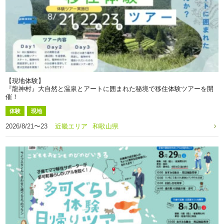
【現地体験】
『龍神村』大自然と温泉とアートに囲まれた秘境で移住体験ツアーを開
催！
体験
現地
2026/8/21〜23
近畿エリア
和歌山県