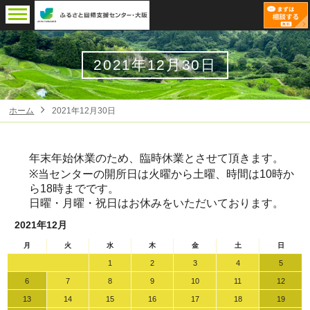
2021年12月30日
ホーム
2021年12月30日
年末年始休業のため、臨時休業とさせて頂きます。
※当センターの開所日は火曜から土曜、時間は10時か
ら18時までです。
日曜・月曜・祝日はお休みをいただいております。
2021年12月
月
火
水
木
金
土
日
1
2
3
4
5
6
7
8
9
10
11
12
13
14
15
16
17
18
19