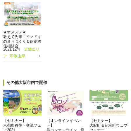
★オススメ★
教えて先輩！イマドキ
のまちづくり＆個別移
住相談会
2021/12/4
近畿エリ
ア
和歌山県
その他大阪市内で開催
【セミナー】
【オンラインイベン
【セミナー】
京都府移住・交流フェ
ト】
大紀町＆紀宝町ウェブ
ア2021
島コンオンライン 島
セミナー