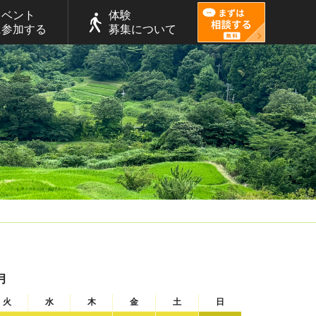
イベント
体験
に参加する
募集について
月
火
水
木
金
土
日