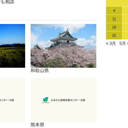
でも相談
4
11
18
25
« 3月
5月 
和歌山県
熊本県