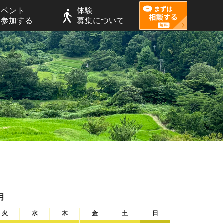
イベント
体験
に参加する
募集について
月
火
水
木
金
土
日